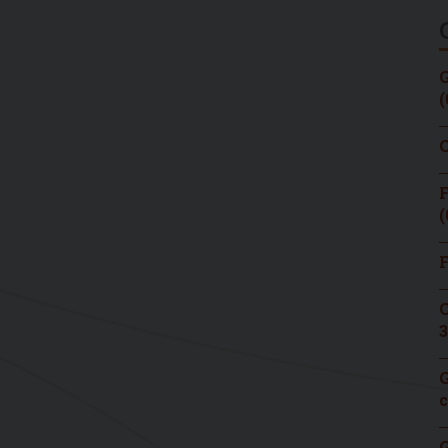
G
(
C
F
(
F
C
3
G
c
G