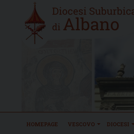
Skip
Home
to
new
content
HOMEPAGE
VESCOVO
DIOCESI