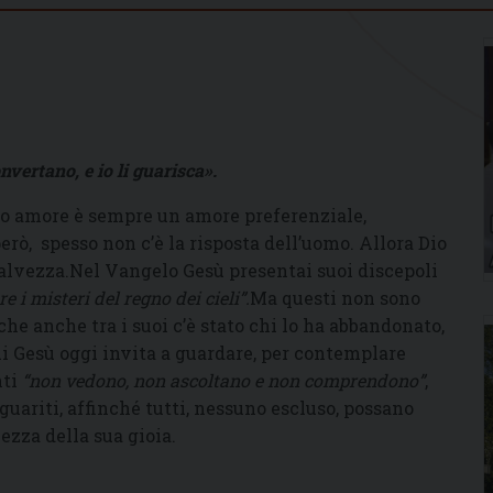
vertano, e io li guarisca».
suo amore è sempre un amore preferenziale,
però, spesso non c’è la risposta dell’uomo. Allora Dio
 salvezza.Nel Vangelo Gesù presentai suoi discepoli
e i misteri del regno dei cieli”.
Ma questi non sono
che anche tra i suoi c’è stato chi lo ha abbandonato,
 cui Gesù oggi invita a guardare, per contemplare
nti
“non vedono, non ascoltano e non comprendono”
,
guariti, affinché tutti, nessuno escluso, possano
ezza della sua gioia.