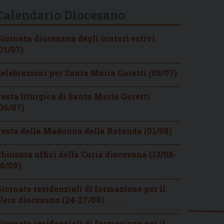
Calendario Diocesano
iornata diocesana degli oratori estivi
01/07)
elebrazioni per Santa Maria Goretti (05/07)
esta liturgica di Santa Maria Goretti
06/07)
esta della Madonna della Rotonda (01/08)
hiusura uffici della Curia diocesana (13/08-
0/08)
iornate residenziali di formazione per il
lero diocesano (24-27/08)
iornate residenziali di formazione per il