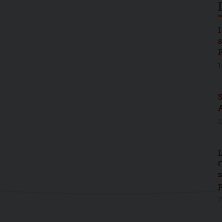
I
s
P
1
S
A
2
L
C
s
p
7