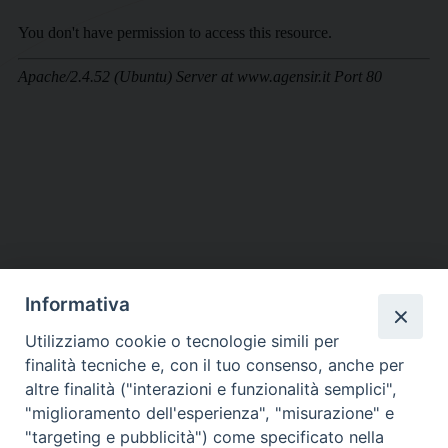
Informativa
DIOCESI SUBURBICARIA DI ALBANO
Utilizziamo cookie o tecnologie simili per
Contatti:
Tel.: 06.93268401 - Fax.: 06.9323844
finalità tecniche e, con il tuo consenso, anche per
E-mail:
curia@diocesidialbano.it
altre finalità ("interazioni e funzionalità semplici",
"miglioramento dell'esperienza", "misurazione" e
Orari:
dal Lunedì al Venerdì Ore: 9:00 - 13:00
"targeting e pubblicità") come specificato nella