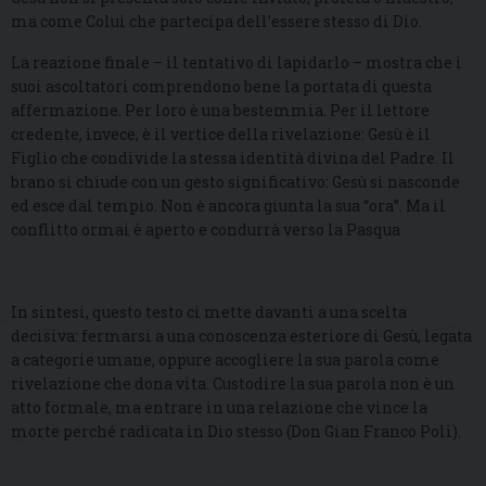
ma come Colui che partecipa dell’essere stesso di Dio.
La reazione finale – il tentativo di lapidarlo – mostra che i
suoi ascoltatori comprendono bene la portata di questa
affermazione. Per loro è una bestemmia. Per il lettore
credente, invece, è il vertice della rivelazione: Gesù è il
Figlio che condivide la stessa identità divina del Padre. Il
brano si chiude con un gesto significativo: Gesù si nasconde
ed esce dal tempio. Non è ancora giunta la sua “ora”. Ma il
conflitto ormai è aperto e condurrà verso la Pasqua
In sintesi, questo testo ci mette davanti a una scelta
decisiva: fermarsi a una conoscenza esteriore di Gesù, legata
a categorie umane, oppure accogliere la sua parola come
rivelazione che dona vita. Custodire la sua parola non è un
atto formale, ma entrare in una relazione che vince la
morte perché radicata in Dio stesso (Don Gian Franco Poli).