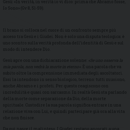
Gesù: «In verità, in verità io vi dico: prima che Abramo fosse,
Io Sono» (Gv 8, 51-59).
Il brano si colloca nel cuore di un confronto sempre più
acceso tra Gesù e i Giudei. Non è solo una disputa teologica: è
uno scontro sulla verità profonda dell’identità di Gesù e sul
modo di intendere Dio.
Gesù apre con una dichiarazione solenne:
«Se uno osserva la
mia parola, non vedrà la morte in eterno»
. È una parola che va
subito oltre la comprensione immediata degli ascoltatori.
Essi la intendono in senso biologico, terreno: tutti muoiono,
anche Abramo e i profeti. Per questo reagiscono con
incredulità e quasi con sarcasmo. In realtà Gesù sta parlando
della morte come separazione da Dio, della morte
spirituale. Custodire la sua parola significa entrare in una
relazione viva con Lui, e quindi partecipare già ora alla vita
che non finisce.
Da qui nasce il malinteso. I Giudei restano ancorati a una