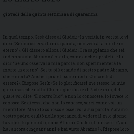
giovedì della quinta settimana di quaresima
In quel tempo, Gesù disse ai Giudei: «In verità, in verità io vi
dico: “Se uno osserva la mia parola, non vedrà la morte in
eterno”». Gli dissero allora i Giudei: «Ora sappiamo che sei
indemoniato. Abramo è morto, come anche i profeti, e tu
dici: “Se uno osserva la mia parola, non sperimenterà la
morte in eterno”. Sei tu più grande di nostro padre Abramo,
che è morto? Anche i profeti sono morti. Chi credi di
essere?». Rispose Gesù: «Se io glorificassi me stesso, la mia
gloria sarebbe nulla. Chi mi glorifica è il Padre mio, del
quale voi dite: “È nostro Dio!”, e non lo conoscete. Io invece lo
conosco. Se dicessi che non lo conosco, sarei come voi: un
mentitore. Ma io lo conosco e osservo la sua parola. Abramo,
vostro padre, esultò nella speranza di vedere il mio giorno;
lo vide e fu pieno di gioia». Allora i Giudei gli dissero: «Non
hai ancora cinquant’anni e hai visto Abramo?». Rispose loro