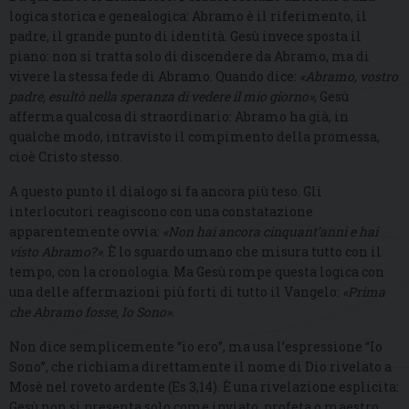
logica storica e genealogica: Abramo è il riferimento, il
padre, il grande punto di identità. Gesù invece sposta il
piano: non si tratta solo di discendere da Abramo, ma di
vivere la stessa fede di Abramo. Quando dice:
«Abramo, vostro
padre, esultò nella speranza di vedere il mio giorno»
, Gesù
afferma qualcosa di straordinario: Abramo ha già, in
qualche modo, intravisto il compimento della promessa,
cioè Cristo stesso.
A questo punto il dialogo si fa ancora più teso. Gli
interlocutori reagiscono con una constatazione
apparentemente ovvia:
«Non hai ancora cinquant’anni e hai
visto Abramo?»
. È lo sguardo umano che misura tutto con il
tempo, con la cronologia. Ma Gesù rompe questa logica con
una delle affermazioni più forti di tutto il Vangelo:
«Prima
che Abramo fosse, Io Sono».
Non dice semplicemente “io ero”, ma usa l’espressione “Io
Sono”, che richiama direttamente il nome di Dio rivelato a
Mosè nel roveto ardente (Es 3,14). È una rivelazione esplicita:
Gesù non si presenta solo come inviato, profeta o maestro,