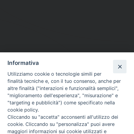
Informativa
DIOCESI SUBURBICARIA DI ALBANO
Utilizziamo cookie o tecnologie simili per
Contatti:
Tel.: 06.93268401 - Fax.: 06.9323844
finalità tecniche e, con il tuo consenso, anche per
E-mail:
curia@diocesidialbano.it
altre finalità ("interazioni e funzionalità semplici",
"miglioramento dell'esperienza", "misurazione" e
Orari:
dal Lunedì al Venerdì Ore: 9:00 - 13:00
"targeting e pubblicità") come specificato nella
cookie policy.
Orario ufficio Matrimoni:
Cliccando su "accetta" acconsenti all'utilizzo dei
Lunedì, Mercoledì e Venerdì, Ore 9:30 - 12:30
cookie. Cliccando su "personalizza" puoi avere
maggiori informazioni sui cookie utilizzati e