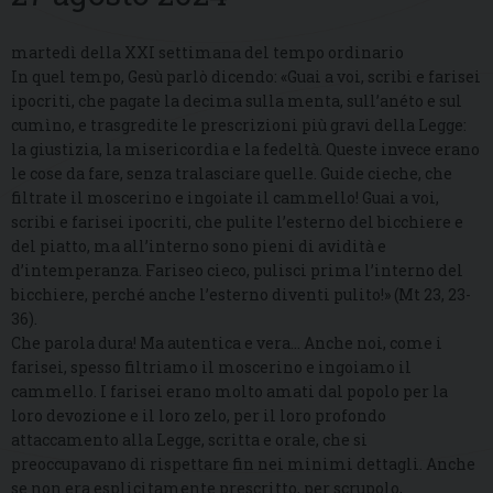
martedì della XXI settimana del tempo ordinario
In quel tempo, Gesù parlò dicendo: «Guai a voi, scribi e farisei
ipocriti, che pagate la decima sulla menta, sull’anéto e sul
cumìno, e trasgredite le prescrizioni più gravi della Legge:
la giustizia, la misericordia e la fedeltà. Queste invece erano
le cose da fare, senza tralasciare quelle. Guide cieche, che
filtrate il moscerino e ingoiate il cammello! Guai a voi,
scribi e farisei ipocriti, che pulite l’esterno del bicchiere e
del piatto, ma all’interno sono pieni di avidità e
d’intemperanza. Fariseo cieco, pulisci prima l’interno del
bicchiere, perché anche l’esterno diventi pulito!» (Mt 23, 23-
36).
Che parola dura! Ma autentica e vera… Anche noi, come i
farisei, spesso filtriamo il moscerino e ingoiamo il
cammello. I farisei erano molto amati dal popolo per la
loro devozione e il loro zelo, per il loro profondo
attaccamento alla Legge, scritta e orale, che si
preoccupavano di rispettare fin nei minimi dettagli. Anche
se non era esplicitamente prescritto, per scrupolo,