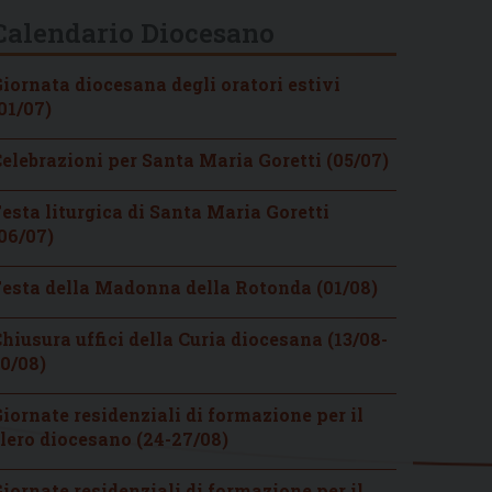
Calendario Diocesano
iornata diocesana degli oratori estivi
01/07)
elebrazioni per Santa Maria Goretti (05/07)
esta liturgica di Santa Maria Goretti
06/07)
esta della Madonna della Rotonda (01/08)
hiusura uffici della Curia diocesana (13/08-
0/08)
iornate residenziali di formazione per il
lero diocesano (24-27/08)
iornate residenziali di formazione per il