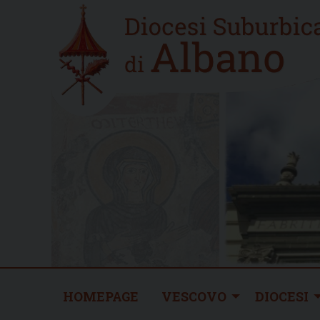
Skip
Home
to
new
content
HOMEPAGE
VESCOVO
DIOCESI