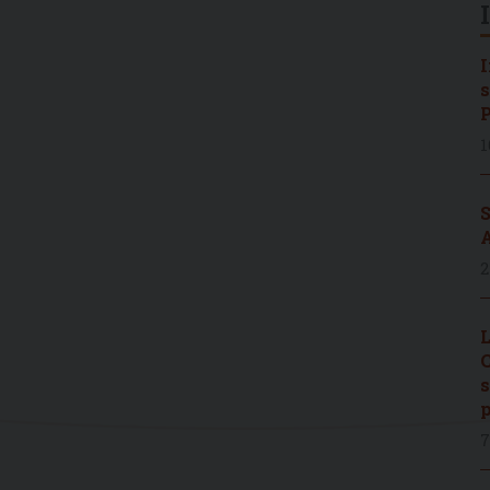
I
s
P
1
S
A
2
L
C
s
p
7