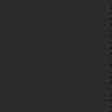
G
(
C
F
(
F
C
3
G
c
G