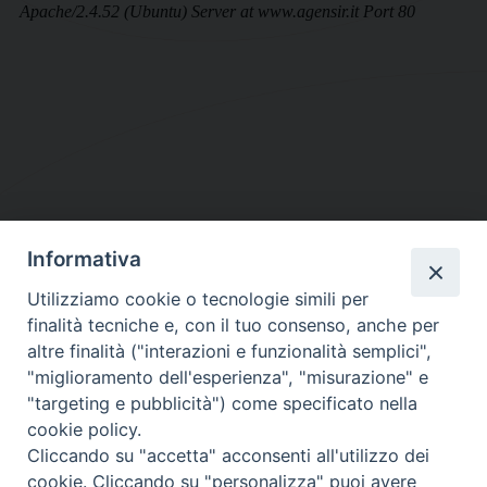
Informativa
DIOCESI SUBURBICARIA DI ALBANO
Utilizziamo cookie o tecnologie simili per
Contatti:
Tel.: 06.93268401 - Fax.: 06.9323844
finalità tecniche e, con il tuo consenso, anche per
E-mail:
curia@diocesidialbano.it
altre finalità ("interazioni e funzionalità semplici",
"miglioramento dell'esperienza", "misurazione" e
Orari:
dal Lunedì al Venerdì Ore: 9:00 - 13:00
"targeting e pubblicità") come specificato nella
cookie policy.
Orario ufficio Matrimoni:
Cliccando su "accetta" acconsenti all'utilizzo dei
Lunedì, Mercoledì e Venerdì, Ore 9:30 - 12:30
cookie. Cliccando su "personalizza" puoi avere