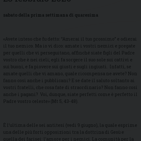
sabato della prima settimana di quaresima
«Avete inteso che fu detto: “Amerai il tuo prossimo” e odierai
il tuo nemico. Ma io vi dico: amate i vostri nemici e pregate
per quelli che vi perseguitano, affinché siate figli del Padre
vostro che è nei cieli; egli fa sorgere il suo sole sui cattivi e
sui buoni, e fa piovere sui giusti e sugli ingiusti. Infatti, se
amate quelli che vi amano, quale ricompensa ne avete? Non
fanno così anche i pubblicani? E se date il saluto soltanto ai
vostri fratelli, che cosa fate di straordinario? Non fanno così
anche i pagani? Voi, dunque, siate perfetti come è perfetto il
Padre vostro celeste» (Mt 5, 43-48).
È l’ultima delle sei antitesi (vedi 9 giugno), la quale esprime
una delle più forti opposizioni tra la dottrina di Gesù e
quella dei farisei: l’amore per i nemici. La comunità per la