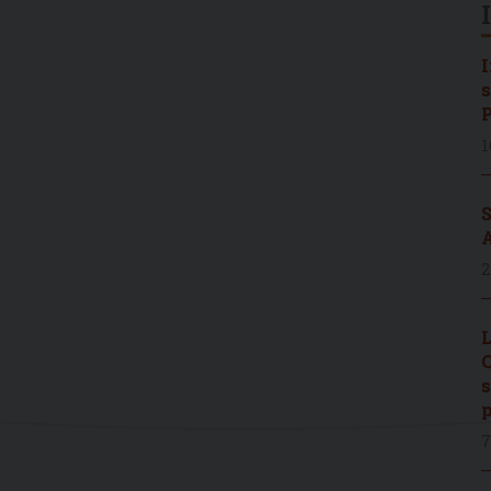
I
s
P
1
S
A
2
L
C
s
p
7