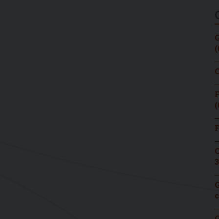
G
(
C
F
(
F
C
3
G
c
G