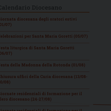
Calendario Diocesano
iornata diocesana degli oratori estivi
01/07)
elebrazioni per Santa Maria Goretti (05/07)
esta liturgica di Santa Maria Goretti
06/07)
esta della Madonna della Rotonda (01/08)
hiusura uffici della Curia diocesana (13/08-
0/08)
iornate residenziali di formazione per il
lero diocesano (24-27/08)
iornate residenziali di formazione per il