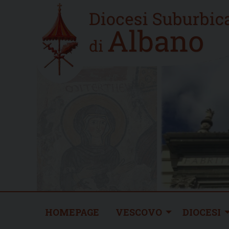
Skip
Home
to
new
content
HOMEPAGE
VESCOVO
DIOCESI