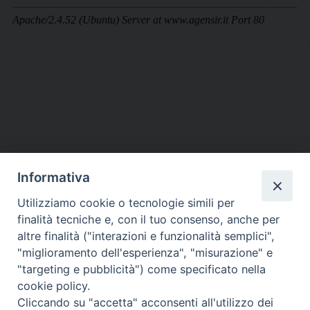
Informativa
DIOCESI SUBURBICARIA DI ALBANO
Utilizziamo cookie o tecnologie simili per
Contatti:
Tel.: 06.93268401 - Fax.: 06.9323844
finalità tecniche e, con il tuo consenso, anche per
E-mail:
curia@diocesidialbano.it
altre finalità ("interazioni e funzionalità semplici",
"miglioramento dell'esperienza", "misurazione" e
Orari:
dal Lunedì al Venerdì Ore: 9:00 - 13:00
"targeting e pubblicità") come specificato nella
cookie policy.
Orario ufficio Matrimoni:
Cliccando su "accetta" acconsenti all'utilizzo dei
Lunedì, Mercoledì e Venerdì, Ore 9:30 - 12:30