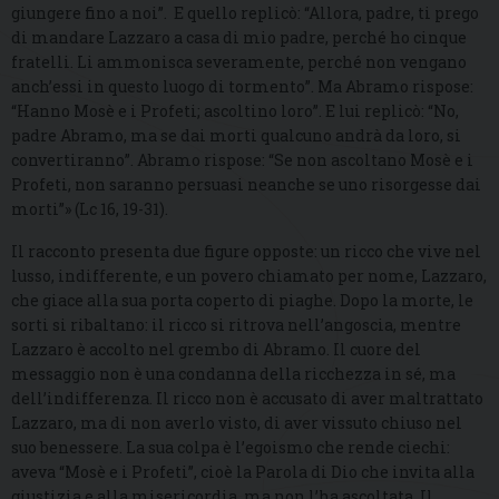
giungere fino a noi”. E quello replicò: “Allora, padre, ti prego
di mandare Lazzaro a casa di mio padre, perché ho cinque
fratelli. Li ammonisca severamente, perché non vengano
anch’essi in questo luogo di tormento”. Ma Abramo rispose:
“Hanno Mosè e i Profeti; ascoltino loro”. E lui replicò: “No,
padre Abramo, ma se dai morti qualcuno andrà da loro, si
convertiranno”. Abramo rispose: “Se non ascoltano Mosè e i
Profeti, non saranno persuasi neanche se uno risorgesse dai
morti”» (Lc 16, 19-31).
Il racconto presenta due figure opposte: un ricco che vive nel
lusso, indifferente, e un povero chiamato per nome, Lazzaro,
che giace alla sua porta coperto di piaghe. Dopo la morte, le
sorti si ribaltano: il ricco si ritrova nell’angoscia, mentre
Lazzaro è accolto nel grembo di Abramo. Il cuore del
messaggio non è una condanna della ricchezza in sé, ma
dell’indifferenza. Il ricco non è accusato di aver maltrattato
Lazzaro, ma di non averlo visto, di aver vissuto chiuso nel
suo benessere. La sua colpa è l’egoismo che rende ciechi:
aveva “Mosè e i Profeti”, cioè la Parola di Dio che invita alla
giustizia e alla misericordia, ma non l’ha ascoltata. Il