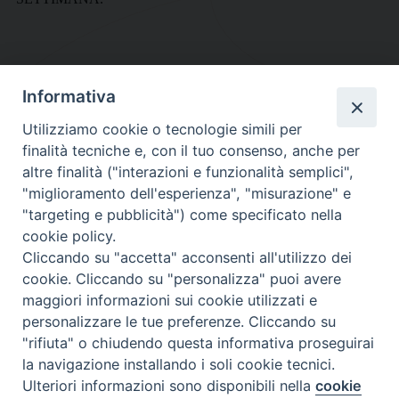
Informativa
DIOCESI SUBURBICARIA DI ALBANO
Utilizziamo cookie o tecnologie simili per
Contatti:
Tel.: 06.93268401 - Fax.: 06.9323844
finalità tecniche e, con il tuo consenso, anche per
E-mail:
curia@diocesidialbano.it
altre finalità ("interazioni e funzionalità semplici",
"miglioramento dell'esperienza", "misurazione" e
Orari:
dal Lunedì al Venerdì Ore: 9:00 - 13:00
"targeting e pubblicità") come specificato nella
cookie policy.
Orario ufficio Matrimoni:
Cliccando su "accetta" acconsenti all'utilizzo dei
Lunedì, Mercoledì e Venerdì, Ore 9:30 - 12:30
cookie. Cliccando su "personalizza" puoi avere
maggiori informazioni sui cookie utilizzati e
personalizzare le tue preferenze. Cliccando su
"rifiuta" o chiudendo questa informativa proseguirai
Diocesi Suburbicaria di Albano
la navigazione installando i soli cookie tecnici.
Copyright © 2021
Ulteriori informazioni sono disponibili nella
cookie
Preferenze Cookie