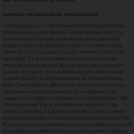
domenica ventiseiesima del tempo ordinario
«C’era un uomo ricco, che indossava vestiti di porpora e di
lino finissimo, e ogni giorno si dava a lauti banchetti. Un
povero, di nome Lazzaro, stava alla sua porta, coperto di
piaghe, bramoso di sfamarsi con quello che cadeva dalla
tavola del ricco; ma erano i cani che venivano a leccare le
sue piaghe. Un giorno il povero morì e fu portato dagli
angeli accanto ad Abramo. Morì anche il ricco e fu sepolto.
Stando negli inferi fra i tormenti, alzò gli occhi e vide di
lontano Abramo, e Lazzaro accanto a lui. Allora gridando
disse: “Padre Abramo, abbi pietà di me e manda Lazzaro a
intingere nell’acqua la punta del dito e a bagnarmi la
lingua, perché soffro terribilmente in questa fiamma”. Ma
Abramo rispose: “Figlio, ricòrdati che, nella vita, tu hai
ricevuto i tuoi beni, e Lazzaro i suoi mali; ma ora in questo
modo lui è consolato, tu invece sei in mezzo ai tormenti. Per
di più, tra noi e voi è stato fissato un grande abisso: coloro che
di qui vogliono passare da voi, non possono, né di lì possono