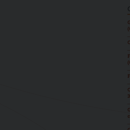
G
(
C
F
(
F
C
3
G
c
G