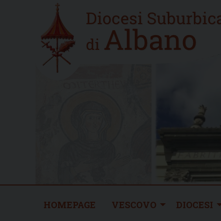
Skip
Home
to
new
content
HOMEPAGE
VESCOVO
DIOCESI