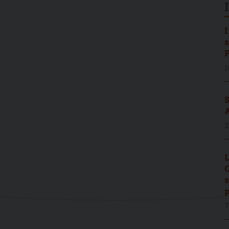
I
s
P
1
S
A
2
L
C
s
p
7