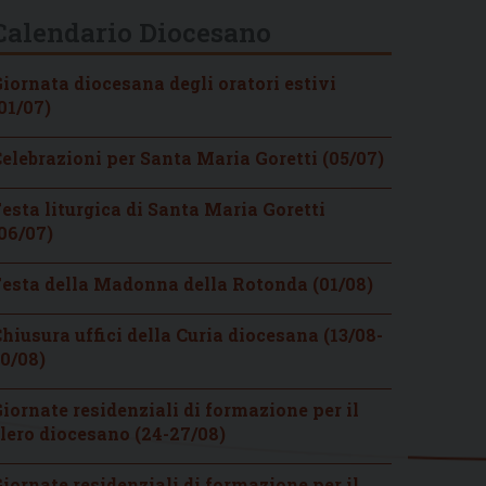
Calendario Diocesano
iornata diocesana degli oratori estivi
01/07)
elebrazioni per Santa Maria Goretti (05/07)
esta liturgica di Santa Maria Goretti
06/07)
esta della Madonna della Rotonda (01/08)
hiusura uffici della Curia diocesana (13/08-
0/08)
iornate residenziali di formazione per il
lero diocesano (24-27/08)
iornate residenziali di formazione per il