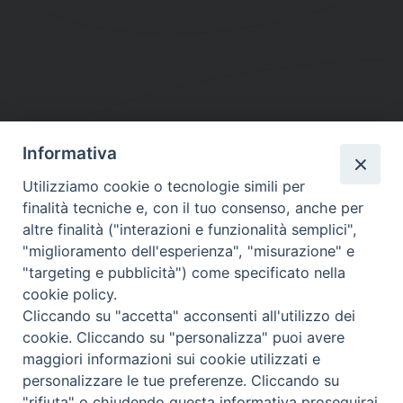
Informativa
DIOCESI SUBURBICARIA DI ALBANO
Utilizziamo cookie o tecnologie simili per
Contatti:
Tel.: 06.93268401 - Fax.: 06.9323844
finalità tecniche e, con il tuo consenso, anche per
E-mail:
curia@diocesidialbano.it
altre finalità ("interazioni e funzionalità semplici",
"miglioramento dell'esperienza", "misurazione" e
Orari:
dal Lunedì al Venerdì Ore: 9:00 - 13:00
"targeting e pubblicità") come specificato nella
cookie policy.
Orario ufficio Matrimoni:
Cliccando su "accetta" acconsenti all'utilizzo dei
Lunedì, Mercoledì e Venerdì, Ore 9:30 - 12:30
cookie. Cliccando su "personalizza" puoi avere
maggiori informazioni sui cookie utilizzati e
personalizzare le tue preferenze. Cliccando su
"rifiuta" o chiudendo questa informativa proseguirai