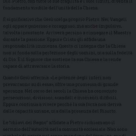
Dio. Pietro, con tutte le sue fragilità e i suoi limiti, diventa il
fondamento visibile dell’unità della Chiesa.
È significativo che Gesù scelga proprio Pietro. Nei Vangeli
egli appare generoso e coraggioso, ma anche impulsivo,
talvolta incostante. Arriverà persino a rinnegare il Maestro
durante la passione. Eppure Cristo gli affida una
responsabilità immensa. Questo ci insegna che la Chiesa
non si fonda sulla perfezione degli uomini, ma sulla fedeltà
di Dio. È il Signore che sostiene la sua Chiesa e la rende
capace di attraversare la storia.
Quando Gesù afferma: «Le potenze degli inferi non
prevarranno su di essa», offre una promessa di grande
speranza. Nel corso dei secoli la Chiesa ha conosciuto
persecuzioni, divisioni, scandali e momenti difficili.
Eppure continua a vivere perché la sua forza non deriva
dalle capacità umane, ma dalla presenza del Risorto.
Le “chiavi del Regno” affidate a Pietro richiamano il
servizio dell’autorità nella comunità ecclesiale. Non sono
simbolo di potere nel senso mondano del termine, ma di