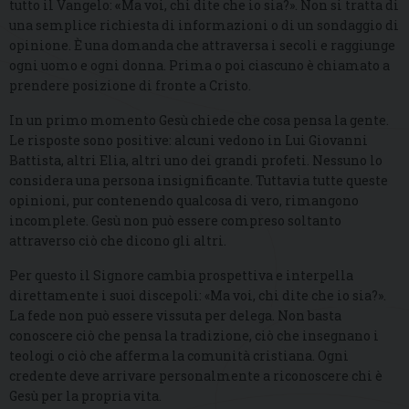
tutto il Vangelo:
«
Ma voi, chi dite che io sia?». Non si tratta di
una semplice richiesta di informazioni o di un sondaggio di
opinione. È una domanda che attraversa i secoli e raggiunge
ogni uomo e ogni donna. Prima o poi ciascuno è chiamato a
prendere posizione di fronte a Cristo.
In un primo momento Gesù chiede che cosa pensa la gente.
Le risposte sono positive: alcuni vedono in Lui Giovanni
Battista, altri Elia, altri uno dei grandi profeti. Nessuno lo
considera una persona insignificante. Tuttavia tutte queste
opinioni, pur contenendo qualcosa di vero, rimangono
incomplete. Gesù non può essere compreso soltanto
attraverso ciò che dicono gli altri.
Per questo il Signore cambia prospettiva e interpella
direttamente i suoi discepoli: «Ma voi, chi dite che io sia?».
La fede non può essere vissuta per delega. Non basta
conoscere ciò che pensa la tradizione, ciò che insegnano i
teologi o ciò che afferma la comunità cristiana. Ogni
credente deve arrivare personalmente a riconoscere chi è
Gesù per la propria vita.