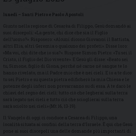
lunedì – Santi Pietro e Paolo Apostoli
Giunto nella regione di Cesarèa di Filippo, Gesù domandò ai
suoi discepoli: «La gente, chi dice che sia il Figlio
dell’uomo?». Risposero: «Alcuni dicono Giovanni il Battista,
altri Elia, altri Geremia o qualcuno dei profeti». Disse loro:
«Ma voi, chi dite che io sia?». Rispose Simon Pietro: «Tu sei il
Cristo, il Figlio del Dio vivente». E Gesù gli disse: «Beato sei
tu, Simone, figlio di Giona, perché né carne né sangue te lo
hanno rivelato, ma il Padre mio che è nei cieli. E io a te dico:
tu sei Pietro e su questa pietra edificherò la mia Chiesa e le
potenze degli inferi non prevarranno su di essa. A te darò le
chiavi del regno dei cieli: tutto ciò che legherai sulla terra
sarà legato nei cieli e tutto ciò che scioglierai sulla terra
sarà sciolto nei cieli» (Mt 16, 13-19).
Il Vangelo di oggi ci conduce a Cesarea di Filippo, una
località situata ai confini della terra d’Israele. È qui che Gesù
pone ai suoi discepoli una delle domande più importanti di