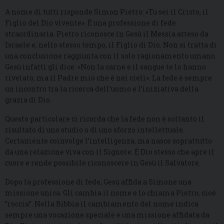
A nome di tutti risponde Simon Pietro: «Tu sei il Cristo, il
Figlio del Dio vivente». È una professione di fede
straordinaria. Pietro riconosce in Gesù il Messia atteso da
Israele e, nello stesso tempo, il Figlio di Dio. Non si tratta di
una conclusione raggiunta con il solo ragionamento umano.
Gesù infatti gli dice: «Non la carne e il sangue te lo hanno
rivelato, ma il Padre mio che è nei cieli». La fede è sempre
un incontro tra la ricerca dell’uomo e l’iniziativa della
grazia di Dio.
Questo particolare ci ricorda che la fede non è soltanto il
risultato di uno studio o di uno sforzo intellettuale.
Certamente coinvolge l’intelligenza, ma nasce soprattutto
da una relazione viva con il Signore. È Dio stesso che apre il
cuore e rende possibile riconoscere in Gesù il Salvatore.
Dopo la professione di fede, Gesù affida a Simone una
missione unica. Gli cambia il nome e lo chiama Pietro, cioè
“roccia”. Nella Bibbia il cambiamento del nome indica
sempre una vocazione speciale e una missione affidata da