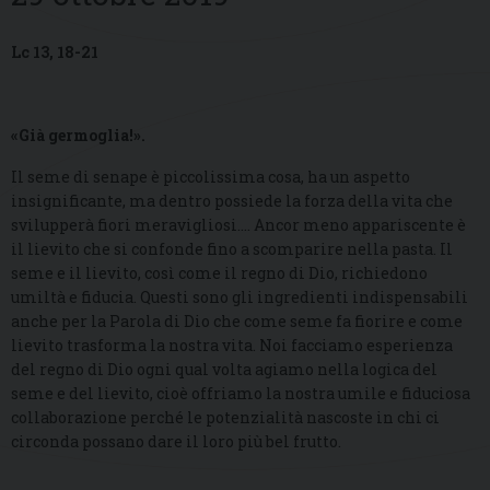
Lc 13, 18-21
«Già germoglia!».
Il seme di senape è piccolissima cosa, ha un aspetto
insignificante, ma dentro possiede la forza della vita che
svilupperà fiori meravigliosi…. Ancor meno appariscente è
il lievito che si confonde fino a scomparire nella pasta. Il
seme e il lievito, così come il regno di Dio, richiedono
umiltà e fiducia. Questi sono gli ingredienti indispensabili
anche per la Parola di Dio che come seme fa fiorire e come
lievito trasforma la nostra vita. Noi facciamo esperienza
del regno di Dio ogni qual volta agiamo nella logica del
seme e del lievito, cioè offriamo la nostra umile e fiduciosa
collaborazione perché le potenzialità nascoste in chi ci
circonda possano dare il loro più bel frutto.