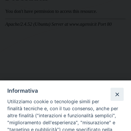
Informativa
DIOCESI SUBURBICARIA DI ALBANO
Utilizziamo cookie o tecnologie simili per
Contatti:
Tel.: 06.93268401 - Fax.: 06.9323844
finalità tecniche e, con il tuo consenso, anche per
E-mail:
curia@diocesidialbano.it
altre finalità ("interazioni e funzionalità semplici",
"miglioramento dell'esperienza", "misurazione" e
Orari:
dal Lunedì al Venerdì Ore: 9:00 - 13:00
"targeting e pubblicità") come specificato nella