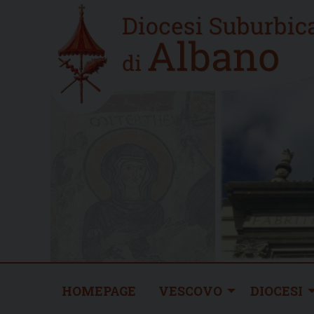
Skip
Home
to
new
content
HOMEPAGE
VESCOVO
DIOCESI