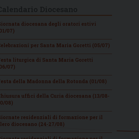
Calendario Diocesano
iornata diocesana degli oratori estivi
01/07)
elebrazioni per Santa Maria Goretti (05/07)
esta liturgica di Santa Maria Goretti
06/07)
esta della Madonna della Rotonda (01/08)
hiusura uffici della Curia diocesana (13/08-
0/08)
iornate residenziali di formazione per il
lero diocesano (24-27/08)
iornate residenziali di formazione per il