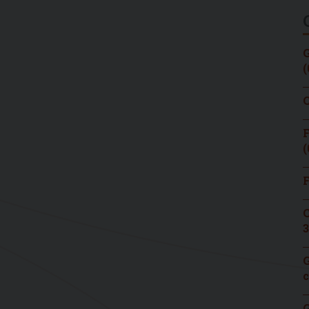
G
(
C
F
(
F
C
3
G
c
G