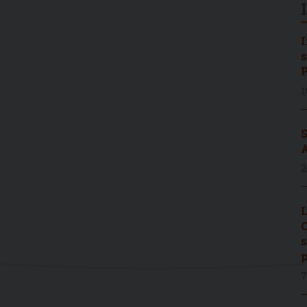
I
s
P
1
S
A
2
L
C
s
p
7