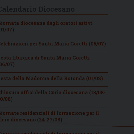
Calendario Diocesano
iornata diocesana degli oratori estivi
01/07)
elebrazioni per Santa Maria Goretti (05/07)
esta liturgica di Santa Maria Goretti
06/07)
esta della Madonna della Rotonda (01/08)
hiusura uffici della Curia diocesana (13/08-
0/08)
iornate residenziali di formazione per il
lero diocesano (24-27/08)
iornate residenziali di formazione per il