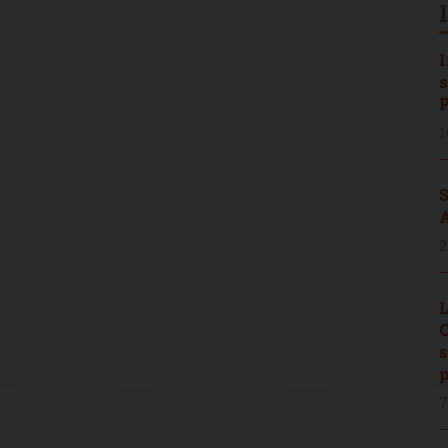
I
s
P
1
S
A
2
L
C
s
p
7