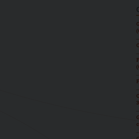
G
(
C
F
(
F
C
3
G
c
G