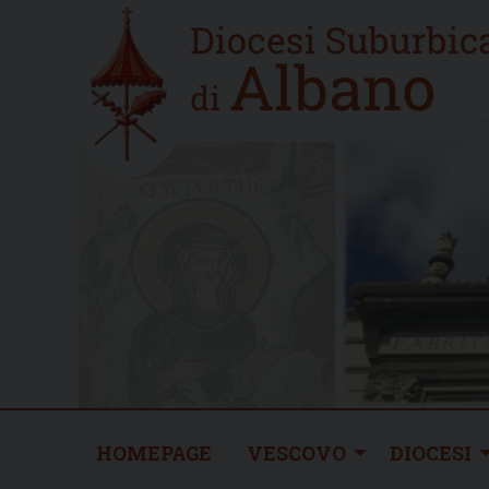
Skip
Home
to
new
content
HOMEPAGE
VESCOVO
DIOCESI