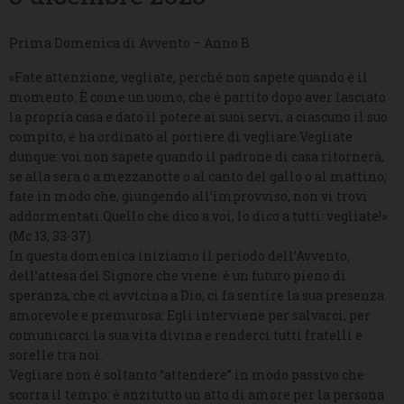
Prima Domenica di Avvento – Anno B
«Fate attenzione, vegliate, perché non sapete quando è il
momento. È come un uomo, che è partito dopo aver lasciato
la propria casa e dato il potere ai suoi servi, a ciascuno il suo
compito, e ha ordinato al portiere di vegliare.Vegliate
dunque: voi non sapete quando il padrone di casa ritornerà,
se alla sera o a mezzanotte o al canto del gallo o al mattino;
fate in modo che, giungendo all’improvviso, non vi trovi
addormentati.Quello che dico a voi, lo dico a tutti: vegliate!»
(Mc 13, 33-37).
In questa domenica iniziamo il periodo dell’Avvento,
dell’attesa del Signore che viene: è un futuro pieno di
speranza, che ci avvicina a Dio, ci fa sentire la sua presenza
amorevole e premurosa: Egli interviene per salvarci, per
comunicarci la sua vita divina e renderci tutti fratelli e
sorelle tra noi.
Vegliare non è soltanto “attendere” in modo passivo che
scorra il tempo: è anzitutto un atto di amore per la persona