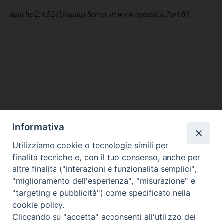
Informativa
DIOCESI SUBURBICARIA DI ALBANO
Utilizziamo cookie o tecnologie simili per
Contatti:
Tel.: 06.93268401 - Fax.: 06.9323844
finalità tecniche e, con il tuo consenso, anche per
E-mail:
curia@diocesidialbano.it
altre finalità ("interazioni e funzionalità semplici",
"miglioramento dell'esperienza", "misurazione" e
Orari:
dal Lunedì al Venerdì Ore: 9:00 - 13:00
"targeting e pubblicità") come specificato nella
cookie policy.
Orario ufficio Matrimoni:
Cliccando su "accetta" acconsenti all'utilizzo dei
Lunedì, Mercoledì e Venerdì, Ore 9:30 - 12:30