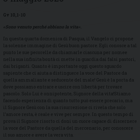
Gv 10,1-10
«Sono venuto perché abbiano la vita».
In questa quarta domenica di Pasqua, il Vangelo ci propone
la solenne immagine di Gesù buon pastore. Egli conosce a tal
punto le sue pecorelle da chiamarle ciascuna per nomee
nella sua infinita bontà ci mette in guardia dai falsi pastori,
dai briganti. Quanto è importante oggi questo sguardo
sapiente che ci aiuta a distinguere la voce del Pastore da
quella ammaliante e seducente del male! Gesù è la porta da
dove possiamo entrare e uscire con libertà per trovare
pascolo. Solo Lui è onnipotente, Signore della vita!Stiamo
facendo esperienza di quanto tutto può essere precario, ma
il Signore Gesù con la sua risurrezione ci rivela che solo
l’amore resta, è reale e vive per sempre. In questo tempo di
prova il Signore risorto ci doni un cuore capace di discernere
la voce del Pastore da quella del mercenario, per conoscere
il suo amore e avere la vera vita.