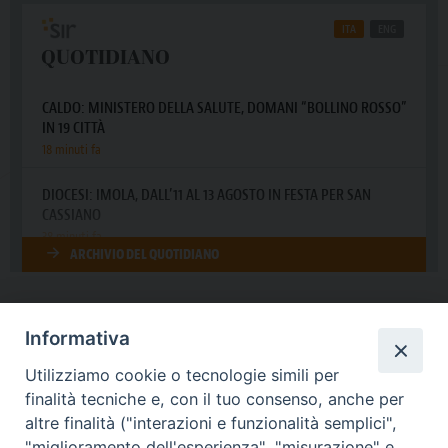
Informativa
DIOCESI SUBURBICARIA DI ALBANO
Utilizziamo cookie o tecnologie simili per
Contatti:
Tel.: 06.93268401 - Fax.: 06.9323844
finalità tecniche e, con il tuo consenso, anche per
E-mail:
curia@diocesidialbano.it
altre finalità ("interazioni e funzionalità semplici",
"miglioramento dell'esperienza", "misurazione" e