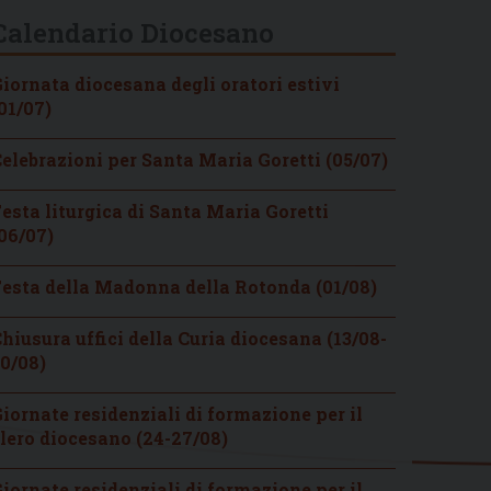
Calendario Diocesano
iornata diocesana degli oratori estivi
01/07)
elebrazioni per Santa Maria Goretti (05/07)
esta liturgica di Santa Maria Goretti
06/07)
esta della Madonna della Rotonda (01/08)
hiusura uffici della Curia diocesana (13/08-
0/08)
iornate residenziali di formazione per il
lero diocesano (24-27/08)
iornate residenziali di formazione per il