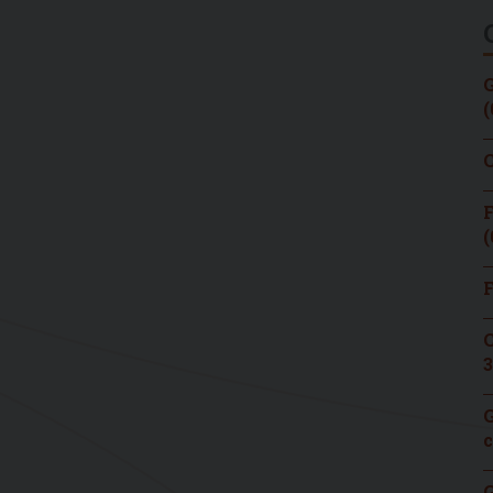
G
(
C
F
(
F
C
3
G
c
G