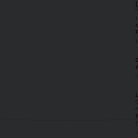
I
s
P
1
S
A
2
L
C
s
p
7