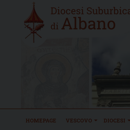
Skip
Home
to
new
content
HOMEPAGE
VESCOVO
DIOCESI