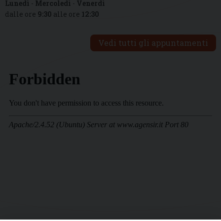
Lunedì
-
Mercoledì
-
Venerdì
dalle ore
9:30
alle ore
12:30
Vedi tutti gli appuntamenti