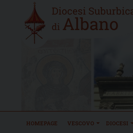
Skip
Home
to
new
content
HOMEPAGE
VESCOVO
DIOCESI