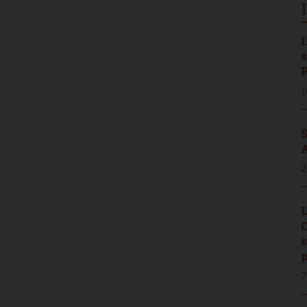
I
s
P
1
S
A
2
L
C
s
p
7