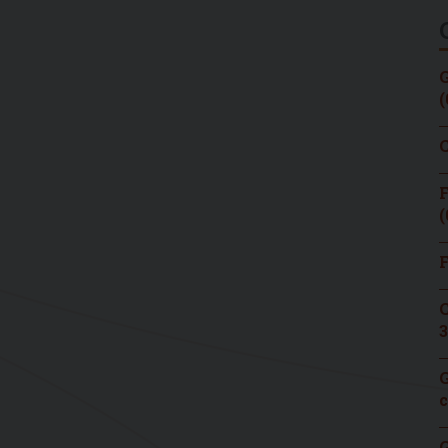
G
(
C
F
(
F
C
3
G
c
G