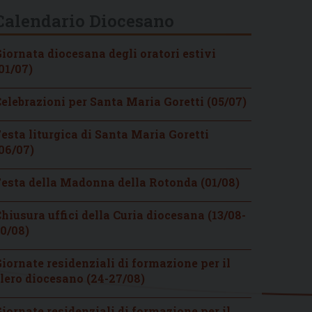
Calendario Diocesano
iornata diocesana degli oratori estivi
01/07)
elebrazioni per Santa Maria Goretti (05/07)
esta liturgica di Santa Maria Goretti
06/07)
esta della Madonna della Rotonda (01/08)
hiusura uffici della Curia diocesana (13/08-
0/08)
iornate residenziali di formazione per il
lero diocesano (24-27/08)
iornate residenziali di formazione per il