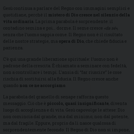
Gesù continua a parlare del Regno con immagini semplici e
quotidiane, perché il
mistero di Dio cresce nel silenzio della
vita ordinaria
. La prima parabola è sorprendente: il
contadino semina e poi… dorme. Il seme cresce
«da sé»
,
senza che l’uomo sappia come. Il Regno non è il risultato
delle nostre strategie, ma
opera di Dio
, che chiede fiducia e
pazienza.
C’è qui una grande liberazione spirituale: l’uomo non è
padrone della crescita. È chiamato a seminare con fedeltà,
non a controllare i tempi. L’ansia di “far riuscire” le cose
rischia di sostituirsi alla fiducia. Il Regno cresce anche
quando
non ce ne accorgiamo
.
La parabola del granello di senape rafforza questo
messaggio. Ciò che è
piccolo, quasi insignificante
, diventa
luogo di accoglienza e di vita. Gesù capovolge le attese: Dio
non comincia dal grande, ma dal minimo; non dal potente,
ma dal fragile. Eppure, proprio da lì nasce qualcosa di
sorprendentemente fecondo. Il Regno di Dio non si impone,