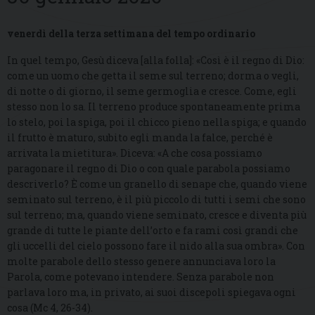
venerdì della terza settimana del tempo ordinario
In quel tempo, Gesù diceva [alla folla]: «Così è il regno di Dio:
come un uomo che getta il seme sul terreno; dorma o vegli,
di notte o di giorno, il seme germoglia e cresce. Come, egli
stesso non lo sa. Il terreno produce spontaneamente prima
lo stelo, poi la spiga, poi il chicco pieno nella spiga; e quando
il frutto è maturo, subito egli manda la falce, perché è
arrivata la mietitura». Diceva: «A che cosa possiamo
paragonare il regno di Dio o con quale parabola possiamo
descriverlo? È come un granello di senape che, quando viene
seminato sul terreno, è il più piccolo di tutti i semi che sono
sul terreno; ma, quando viene seminato, cresce e diventa più
grande di tutte le piante dell’orto e fa rami così grandi che
gli uccelli del cielo possono fare il nido alla sua ombra». Con
molte parabole dello stesso genere annunciava loro la
Parola, come potevano intendere. Senza parabole non
parlava loro ma, in privato, ai suoi discepoli spiegava ogni
cosa (Mc 4, 26-34).