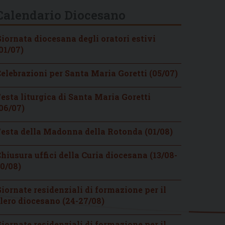
Calendario Diocesano
iornata diocesana degli oratori estivi
01/07)
elebrazioni per Santa Maria Goretti (05/07)
esta liturgica di Santa Maria Goretti
06/07)
esta della Madonna della Rotonda (01/08)
hiusura uffici della Curia diocesana (13/08-
0/08)
iornate residenziali di formazione per il
lero diocesano (24-27/08)
iornate residenziali di formazione per il