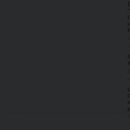
I
s
P
1
S
A
2
L
C
s
p
7