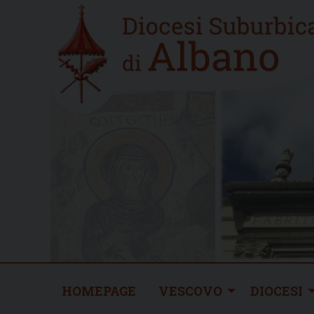
Skip
Home
to
new
content
HOMEPAGE
VESCOVO
DIOCESI