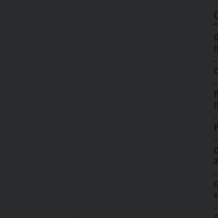
G
(
C
F
(
F
C
3
G
c
G