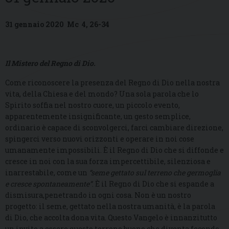
31 gennaio 2020 Mc 4, 26-34
Il Mistero del Regno di Dio.
Come riconoscere la presenza del Regno di Dio nella nostra
vita, della Chiesa e del mondo? Una sola parola che lo
Spirito soffia nel nostro cuore, un piccolo evento,
apparentemente insignificante, un gesto semplice,
ordinario è capace di sconvolgerci, farci cambiare direzione,
spingerci verso nuovi orizzonti e operare in noi cose
umanamente impossibili. È il Regno di Dio che si diffonde e
cresce in noi con la sua forza impercettibile, silenziosa e
inarrestabile, come un
“seme gettato sul terreno che germoglia
e cresce spontaneamente”
. È il Regno di Dio che si espande a
dismisura,penetrando in ogni cosa. Non è un nostro
progetto: il seme, gettato nella nostra umanità, è la parola
di Dio, che accolta dona vita. Questo Vangelo è innanzitutto
un invito a essere questo terreno buono che diventa fecondo,