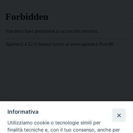
Informativa
DIOCESI SUBURBICARIA DI ALBANO
Utilizziamo cookie o tecnologie simili per
Contatti:
Tel.: 06.93268401 - Fax.: 06.9323844
finalità tecniche e, con il tuo consenso, anche per