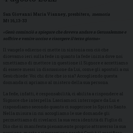
San Giovanni Maria Vianney, presbitero,
memoria
Mt 16,13-33
«Gesù cominciò a spiegare che doveva andare a Gerusalemme e
soffrire e venire ucciso e risorgere il terzo giorno»
Il vangelo odierno ci mette in sintonia con ciò che
dicevamo ieri sulla fede in quanto la fede inizia dove noi
smettiamo di mettere in questione il Signore e accettiamo
di essere messi in discussione da Lui, come gli apostoli a cui
Gesù chiede: Voi chi dite che io sia? Accogliendo questa
domanda ci apriamo al mistero della sua persona.
La fede, infatti, è responsabilità, ci abilita a rispondere al
Signore che interpella. Lasciamoci interrogare da Lui e
rispondiamo secondo quanto ci suggerisce lo Spirito Santo.
Nella misura in cui accogliamo le sue domande gli
permettiamo di rivelarci la sua vera identità di Figlio di
Dio che si manifesta pienamente proprio attraverso la sua
passione, morte e risurrezione perché Gesù è il crocifisso