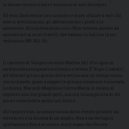
le donne corsero a dare l’annuncio ai suoi discepoli.
Ed ecco, Gesù venne loro incontro e disse: «Salute a voi!». Ed
esse si avvicinarono, gli abbracciarono i piedi e lo
adorarono. Allora Gesù disse loro: «Non temete; andate ad
annunciare ai miei fratelli che vadano in Galilea: là mi
vedranno» (Mt 28,1-10).
Il racconto di Vangelo secondo Matteo 28,1-10 si apre in
un’atmosfera sospesa tra silenzio e attesa. È “dopo il sabato”,
all’alba del primo giorno della settimana: un tempo nuovo
sta iniziando, quasi a suggerire già una creazione rinnovata.
Le donne, Maria di Magdala e l’altra Maria, si recano al
sepolcro non con grandi gesti, ma con la semplicità di chi
ama e resta fedele anche nel dolore.
All’improvviso, la scena è scossa da un evento potente: un
terremoto e la discesa di un angelo. Non è un dettaglio
spettacolare fine a se stesso, ma il segno che Dio sta