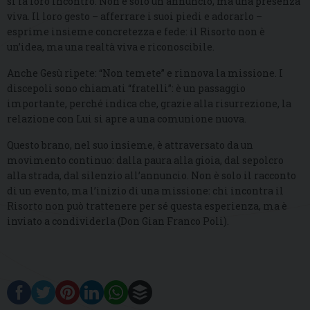
si fa loro incontro. Non è solo un annuncio, ma una presenza
viva. Il loro gesto – afferrare i suoi piedi e adorarlo –
esprime insieme concretezza e fede: il Risorto non è
un’idea, ma una realtà viva e riconoscibile.
Anche Gesù ripete: “Non temete” e rinnova la missione. I
discepoli sono chiamati “fratelli”: è un passaggio
importante, perché indica che, grazie alla risurrezione, la
relazione con Lui si apre a una comunione nuova.
Questo brano, nel suo insieme, è attraversato da un
movimento continuo: dalla paura alla gioia, dal sepolcro
alla strada, dal silenzio all’annuncio. Non è solo il racconto
di un evento, ma l’inizio di una missione: chi incontra il
Risorto non può trattenere per sé questa esperienza, ma è
inviato a condividerla (Don Gian Franco Poli).