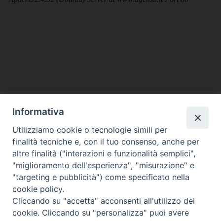
Informativa
DIOCESI SUBURBICARIA DI ALBANO
Utilizziamo cookie o tecnologie simili per
Contatti:
Tel.: 06.93268401 - Fax.: 06.9323844
finalità tecniche e, con il tuo consenso, anche per
E-mail:
curia@diocesidialbano.it
altre finalità ("interazioni e funzionalità semplici",
"miglioramento dell'esperienza", "misurazione" e
Orari:
dal Lunedì al Venerdì Ore: 9:00 - 13:00
"targeting e pubblicità") come specificato nella
cookie policy.
Orario ufficio Matrimoni:
Cliccando su "accetta" acconsenti all'utilizzo dei
Lunedì, Mercoledì e Venerdì, Ore 9:30 - 12:30
cookie. Cliccando su "personalizza" puoi avere