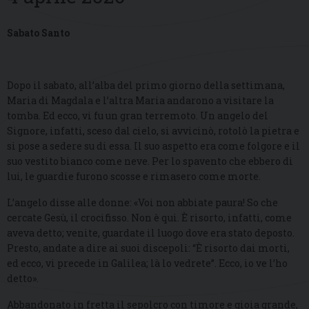
Sabato Santo
Dopo il sabato, all’alba del primo giorno della settimana,
Maria di Magdala e l’altra Maria andarono a visitare la
tomba. Ed ecco, vi fu un gran terremoto. Un angelo del
Signore, infatti, sceso dal cielo, si avvicinò, rotolò la pietra e
si pose a sedere su di essa. Il suo aspetto era come folgore e il
suo vestito bianco come neve. Per lo spavento che ebbero di
lui, le guardie furono scosse e rimasero come morte.
L’angelo disse alle donne: «Voi non abbiate paura! So che
cercate Gesù, il crocifisso. Non è qui. È risorto, infatti, come
aveva detto; venite, guardate il luogo dove era stato deposto.
Presto, andate a dire ai suoi discepoli: “È risorto dai morti,
ed ecco, vi precede in Galilea; là lo vedrete”. Ecco, io ve l’ho
detto».
Abbandonato in fretta il sepolcro con timore e gioia grande,