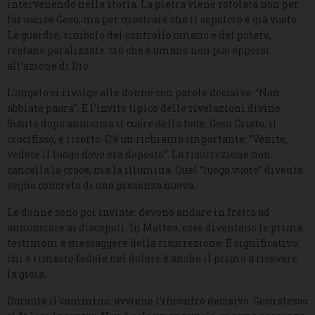
intervenendo nella storia. La pietra viene rotolata non per
far uscire Gesù, ma per mostrare che il sepolcro è già vuoto.
Le guardie, simbolo del controllo umano e del potere,
restano paralizzate: ciò che è umano non può opporsi
all’azione di Dio.
L’angelo si rivolge alle donne con parole decisive: “Non
abbiate paura”. È l’invito tipico delle rivelazioni divine.
Subito dopo annuncia il cuore della fede: Gesù Cristo, il
crocifisso, è risorto. C’è un richiamo importante: “Venite,
vedete il luogo dove era deposto”. La risurrezione non
cancella la croce, ma la illumina. Quel “luogo vuoto” diventa
segno concreto di una presenza nuova.
Le donne sono poi inviate: devono andare in fretta ad
annunciare ai discepoli. In Matteo, esse diventano le prime
testimoni e messaggere della risurrezione. È significativo:
chi è rimasto fedele nel dolore è anche il primo a ricevere
la gioia.
Durante il cammino, avviene l’incontro decisivo: Gesù stesso