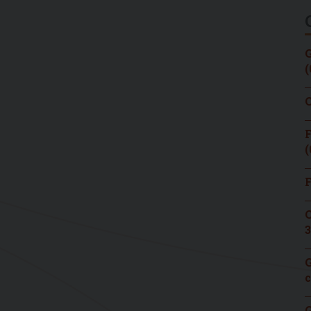
G
(
C
F
(
F
C
3
G
c
G