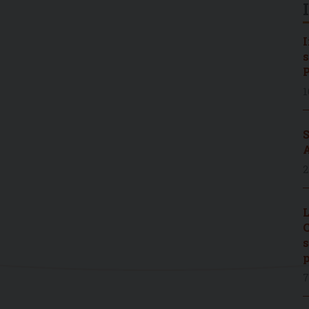
I
s
P
1
S
A
2
L
C
s
p
7