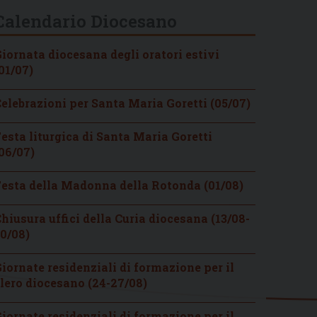
Calendario Diocesano
iornata diocesana degli oratori estivi
01/07)
elebrazioni per Santa Maria Goretti (05/07)
esta liturgica di Santa Maria Goretti
06/07)
esta della Madonna della Rotonda (01/08)
hiusura uffici della Curia diocesana (13/08-
0/08)
iornate residenziali di formazione per il
lero diocesano (24-27/08)
iornate residenziali di formazione per il