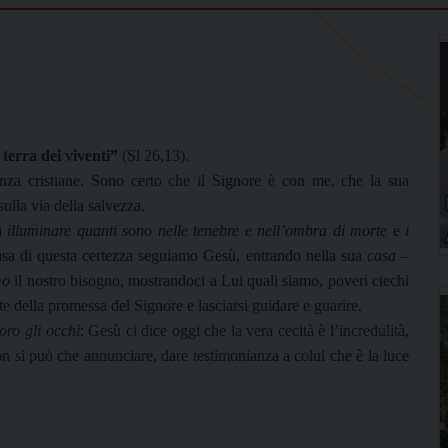
terra dei viventi”
(Sl 26,13).
ranza cristiane. Sono certo che il Signore è con me, che la sua
lla via della salvezza.
 a
illuminare quanti sono nelle tenebre e nell’ombra di morte
e
i
usa di questa certezza seguiamo Gesù, entrando nella sua
casa
–
mo
il nostro bisogno, mostrandoci a Lui quali siamo, poveri ciechi
te della promessa del Signore e lasciarsi guidare e guarire.
oro gli occhi
: Gesù ci dice oggi che la vera cecità è l’incredulità,
on si può che annunciare, dare testimonianza a colui che è la luce