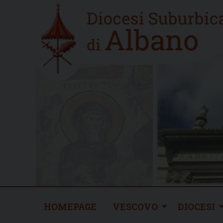
Skip
Home
to
new
content
HOMEPAGE
VESCOVO
DIOCESI