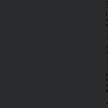
I
s
P
1
S
A
2
L
C
s
p
7