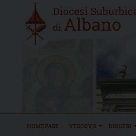
Skip
Home
to
new
content
HOMEPAGE
VESCOVO
DIOCESI