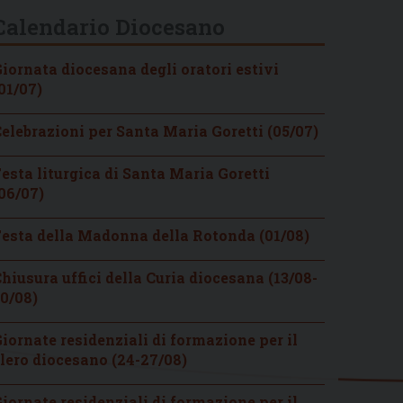
Calendario Diocesano
iornata diocesana degli oratori estivi
01/07)
elebrazioni per Santa Maria Goretti (05/07)
esta liturgica di Santa Maria Goretti
06/07)
esta della Madonna della Rotonda (01/08)
hiusura uffici della Curia diocesana (13/08-
0/08)
iornate residenziali di formazione per il
lero diocesano (24-27/08)
iornate residenziali di formazione per il