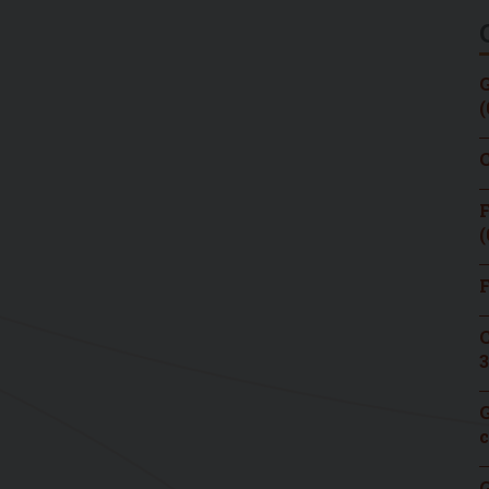
G
(
C
F
(
F
C
3
G
c
G