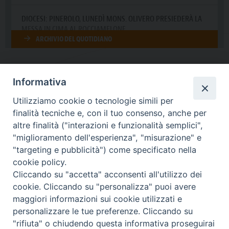
Informativa
DIOCESI SUBURBICARIA DI ALBANO
Utilizziamo cookie o tecnologie simili per
Contatti:
Tel.: 06.93268401 - Fax.: 06.9323844
finalità tecniche e, con il tuo consenso, anche per
E-mail:
curia@diocesidialbano.it
altre finalità ("interazioni e funzionalità semplici",
"miglioramento dell'esperienza", "misurazione" e
Orari:
dal Lunedì al Venerdì Ore: 9:00 - 13:00
"targeting e pubblicità") come specificato nella
cookie policy.
Orario ufficio Matrimoni:
Cliccando su "accetta" acconsenti all'utilizzo dei
Lunedì, Mercoledì e Venerdì, Ore 9:30 - 12:30
cookie. Cliccando su "personalizza" puoi avere
maggiori informazioni sui cookie utilizzati e
personalizzare le tue preferenze. Cliccando su
"rifiuta" o chiudendo questa informativa proseguirai
Diocesi Suburbicaria di Albano