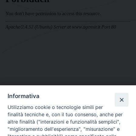
Informativa
DIOCESI SUBURBICARIA DI ALBANO
Utilizziamo cookie o tecnologie simili per
Contatti:
Tel.: 06.93268401 - Fax.: 06.9323844
finalità tecniche e, con il tuo consenso, anche per
E-mail:
curia@diocesidialbano.it
altre finalità ("interazioni e funzionalità semplici",
"miglioramento dell'esperienza", "misurazione" e
Orari:
dal Lunedì al Venerdì Ore: 9:00 - 13:00