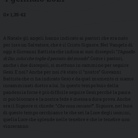
Gv 1,35-42
A Natale gli angeli hanno indicato ai pastori che era nato
per loro un Salvatore, che è il Cristo Signore. Nel Vangelo di
oggi è Giovanni Battista che indica ai suoi discepoli “
l’Agnello
di Dio, colui che toglie il peccato del mondo
”.Come i pastori,
anche i due discepoli, si mettono in cammino per seguire
Gesù. E noi? Anche per noi c’è stato il “nostro” Giovanni
Battista che ci ha indicato Gesù e da quel momento ci siamo
incamminati dietro a lui. In questo tempo buio della
pandemia forse è più difficile seguire Gesù perché la paura
ci può bloccare e la nostra fede è messa a dura prova. Anche
ora il Signore ci chiede: “
Che cosa cercate?
”. Signore, nel buio
di questo tempo cerchiamo te che sei la Luce degli uomini,
quella Luce che splende nelle tenebre e che le tenebre non
vinceranno.