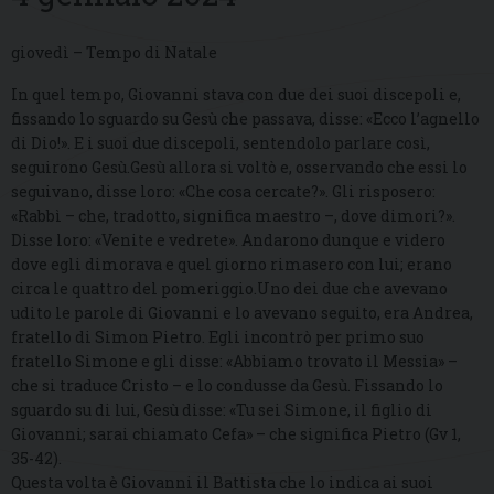
giovedì – Tempo di Natale
In quel tempo, Giovanni stava con due dei suoi discepoli e,
fissando lo sguardo su Gesù che passava, disse: «Ecco l’agnello
di Dio!». E i suoi due discepoli, sentendolo parlare così,
seguirono Gesù.Gesù allora si voltò e, osservando che essi lo
seguivano, disse loro: «Che cosa cercate?». Gli risposero:
«Rabbì – che, tradotto, significa maestro –, dove dimori?».
Disse loro: «Venite e vedrete». Andarono dunque e videro
dove egli dimorava e quel giorno rimasero con lui; erano
circa le quattro del pomeriggio.Uno dei due che avevano
udito le parole di Giovanni e lo avevano seguito, era Andrea,
fratello di Simon Pietro. Egli incontrò per primo suo
fratello Simone e gli disse: «Abbiamo trovato il Messia» –
che si traduce Cristo – e lo condusse da Gesù. Fissando lo
sguardo su di lui, Gesù disse: «Tu sei Simone, il figlio di
Giovanni; sarai chiamato Cefa» – che significa Pietro (Gv 1,
35-42).
Questa volta è Giovanni il Battista che lo indica ai suoi