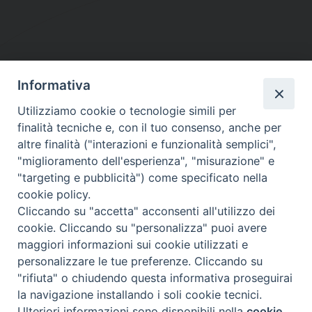
Informativa
DIOCESI SUBURBICARIA DI ALBANO
Utilizziamo cookie o tecnologie simili per
Contatti:
Tel.: 06.93268401 - Fax.: 06.9323844
finalità tecniche e, con il tuo consenso, anche per
E-mail:
curia@diocesidialbano.it
altre finalità ("interazioni e funzionalità semplici",
"miglioramento dell'esperienza", "misurazione" e
Orari:
dal Lunedì al Venerdì Ore: 9:00 - 13:00
"targeting e pubblicità") come specificato nella
cookie policy.
Orario ufficio Matrimoni:
Cliccando su "accetta" acconsenti all'utilizzo dei
Lunedì, Mercoledì e Venerdì, Ore 9:30 - 12:30
cookie. Cliccando su "personalizza" puoi avere
maggiori informazioni sui cookie utilizzati e
personalizzare le tue preferenze. Cliccando su
"rifiuta" o chiudendo questa informativa proseguirai
Diocesi Suburbicaria di Albano
la navigazione installando i soli cookie tecnici.
Copyright © 2021
Ulteriori informazioni sono disponibili nella
cookie