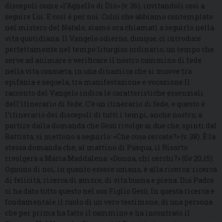
discepoli come «l’Agnello di Dio» (v. 36), invitandoli così a
seguire Lui. E così è per noi: Colui che abbiamo contemplato
nel mistero del Natale, siamo ora chiamati a seguirlo nella
vita quotidiana. Il Vangelo odierno, dunque, ci introduce
perfettamente nel tempo liturgico ordinario, un tempo che
serve ad animare e verificare il nostro cammino di fede
nella vita consueta, in una dinamica che si muove tra
epifania e sequela, tra manifestazione e vocazione.Il
racconto del Vangelo indica le caratteristiche essenziali
dell’itinerario di fede. C’è un itinerario di fede, e questo è
l’itinerario dei discepoli di tutti i tempi, anche nostro, a
partire dalla domanda che Gesù rivolge ai due che, spinti dal
Battista, si mettono a seguirlo: «Che cosa cercate?» (v. 38). È la
stessa domanda che, al mattino di Pasqua, il Risorto
rivolgerà a Maria Maddalena: «Donna, chi cerchi?» (Gv 20,15).
Ognuno di noi, in quanto essere umano, è alla ricerca: ricerca
di felicità, ricerca di amore, di vita buona e piena. Dio Padre
ci ha dato tutto questo nel suo Figlio Gesù. In questa ricerca è
fondamentale il ruolo di un vero testimone, di una persona
che per prima ha fatto il cammino e ha incontrato il