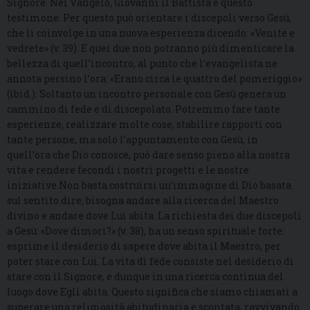
Signore. Nel Vangelo, Giovanni il Battista è questo
testimone. Per questo può orientare i discepoli verso Gesù,
che li coinvolge in una nuova esperienza dicendo: «Venite e
vedrete» (v. 39). E quei due non potranno più dimenticare la
bellezza di quell’incontro, al punto che l’evangelista ne
annota persino l’ora: «Erano circa le quattro del pomeriggio»
(ibid.). Soltanto un incontro personale con Gesù genera un
cammino di fede e di discepolato. Potremmo fare tante
esperienze, realizzare molte cose, stabilire rapporti con
tante persone, ma solo l’appuntamento con Gesù, in
quell’ora che Dio conosce, può dare senso pieno alla nostra
vita e rendere fecondi i nostri progetti e le nostre
iniziative.Non basta costruirsi un’immagine di Dio basata
sul sentito dire; bisogna andare alla ricerca del Maestro
divino e andare dove Lui abita. La richiesta dei due discepoli
a Gesù: «Dove dimori?» (v. 38), ha un senso spirituale forte:
esprime il desiderio di sapere dove abita il Maestro, per
poter stare con Lui. La vita di fede consiste nel desiderio di
stare con il Signore, e dunque in una ricerca continua del
luogo dove Egli abita. Questo significa che siamo chiamati a
superare una religiosità abitudinaria e scontata, ravvivando