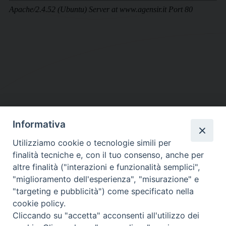
Informativa
DIOCESI SUBURBICARIA DI ALBANO
Utilizziamo cookie o tecnologie simili per
Contatti:
Tel.: 06.93268401 - Fax.: 06.9323844
finalità tecniche e, con il tuo consenso, anche per
E-mail:
curia@diocesidialbano.it
altre finalità ("interazioni e funzionalità semplici",
"miglioramento dell'esperienza", "misurazione" e
Orari:
dal Lunedì al Venerdì Ore: 9:00 - 13:00
"targeting e pubblicità") come specificato nella
cookie policy.
Orario ufficio Matrimoni:
Cliccando su "accetta" acconsenti all'utilizzo dei
Lunedì, Mercoledì e Venerdì, Ore 9:30 - 12:30