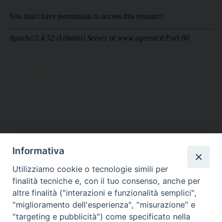
Informativa
DIOCESI SUBURBICARIA DI ALBANO
Utilizziamo cookie o tecnologie simili per
Contatti:
Tel.: 06.93268401 - Fax.: 06.9323844
finalità tecniche e, con il tuo consenso, anche per
E-mail:
curia@diocesidialbano.it
altre finalità ("interazioni e funzionalità semplici",
"miglioramento dell'esperienza", "misurazione" e
Orari:
dal Lunedì al Venerdì Ore: 9:00 - 13:00
"targeting e pubblicità") come specificato nella