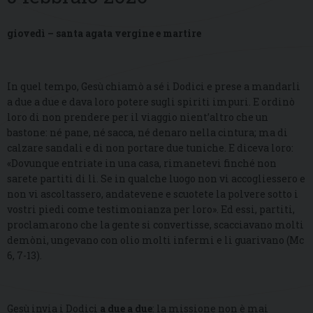
giovedì – santa agata vergine e martire
In quel tempo, Gesù chiamò a sé i Dodici e prese a mandarli
a due a due e dava loro potere sugli spiriti impuri. E ordinò
loro di non prendere per il viaggio nient’altro che un
bastone: né pane, né sacca, né denaro nella cintura; ma di
calzare sandali e di non portare due tuniche. E diceva loro:
«Dovunque entriate in una casa, rimanetevi finché non
sarete partiti di lì. Se in qualche luogo non vi accogliessero e
non vi ascoltassero, andatevene e scuotete la polvere sotto i
vostri piedi come testimonianza per loro». Ed essi, partiti,
proclamarono che la gente si convertisse, scacciavano molti
demòni, ungevano con olio molti infermi e li guarivano (Mc
6, 7-13).
Gesù invia i Dodici
a due a due
: la missione non è mai