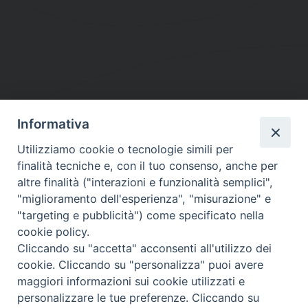
Informativa
DIOCESI SUBURBICARIA DI ALBANO
Utilizziamo cookie o tecnologie simili per
Contatti:
Tel.: 06.93268401 - Fax.: 06.9323844
finalità tecniche e, con il tuo consenso, anche per
E-mail:
curia@diocesidialbano.it
altre finalità ("interazioni e funzionalità semplici",
"miglioramento dell'esperienza", "misurazione" e
Orari:
dal Lunedì al Venerdì Ore: 9:00 - 13:00
"targeting e pubblicità") come specificato nella
cookie policy.
Orario ufficio Matrimoni:
Cliccando su "accetta" acconsenti all'utilizzo dei
Lunedì, Mercoledì e Venerdì, Ore 9:30 - 12:30
cookie. Cliccando su "personalizza" puoi avere
maggiori informazioni sui cookie utilizzati e
personalizzare le tue preferenze. Cliccando su