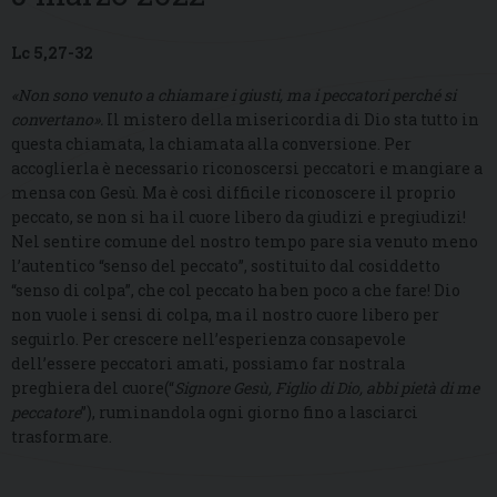
Lc 5,27-32
«Non sono venuto a chiamare i giusti, ma i peccatori perché si
convertano».
Il mistero della misericordia di Dio sta tutto in
questa chiamata, la chiamata alla conversione. Per
accoglierla è necessario riconoscersi peccatori e mangiare a
mensa con Gesù. Ma è così difficile riconoscere il proprio
peccato, se non si ha il cuore libero da giudizi e pregiudizi!
Nel sentire comune del nostro tempo pare sia venuto meno
l’autentico “senso del peccato”, sostituito dal cosiddetto
“senso di colpa”, che col peccato ha ben poco a che fare! Dio
non vuole i sensi di colpa, ma il nostro cuore libero per
seguirlo. Per crescere nell’esperienza consapevole
dell’essere peccatori amati, possiamo far nostrala
preghiera del cuore(“
Signore Gesù, Figlio di Dio, abbi pietà di me
peccatore
”), ruminandola ogni giorno fino a lasciarci
trasformare.