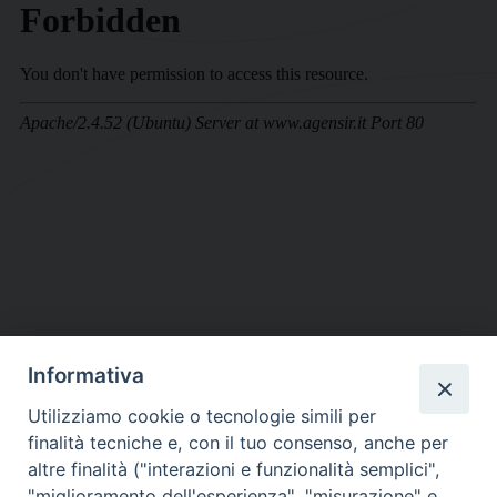
Informativa
DIOCESI SUBURBICARIA DI ALBANO
Utilizziamo cookie o tecnologie simili per
Contatti:
Tel.: 06.93268401 - Fax.: 06.9323844
finalità tecniche e, con il tuo consenso, anche per
E-mail:
curia@diocesidialbano.it
altre finalità ("interazioni e funzionalità semplici",
"miglioramento dell'esperienza", "misurazione" e