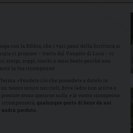
ega con la Bibbia, che i vari passi della Scrittura si
urgia ci propone – tratto dal Vangelo di Luca – ci
ri, storpi, zoppi, ciechi e sarai beato perché non
gnore la tua ricompensa!
afferma: «Vendete ciò che possedete e datelo in
n tesoro sicuro nei cieli, dove ladro non arriva e
e prestate senza sperarne nulla, e la vostra ricompensa
ci ricompenserà,
qualunque gesto di bene da noi
n andrà perduto.