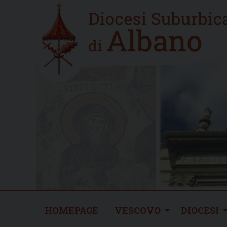
Skip
Home
to
new
content
HOMEPAGE
VESCOVO
DIOCESI