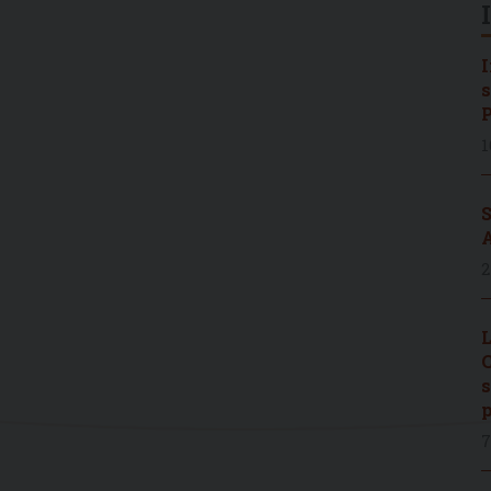
I
s
P
1
S
A
2
L
C
s
p
7