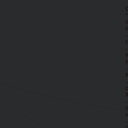
G
(
C
F
(
F
C
3
G
c
G