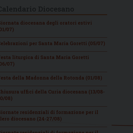
Calendario Diocesano
iornata diocesana degli oratori estivi
01/07)
elebrazioni per Santa Maria Goretti (05/07)
esta liturgica di Santa Maria Goretti
06/07)
esta della Madonna della Rotonda (01/08)
hiusura uffici della Curia diocesana (13/08-
0/08)
iornate residenziali di formazione per il
lero diocesano (24-27/08)
iornate residenziali di formazione per il