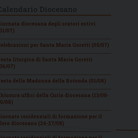
Calendario Diocesano
iornata diocesana degli oratori estivi
01/07)
elebrazioni per Santa Maria Goretti (05/07)
esta liturgica di Santa Maria Goretti
06/07)
esta della Madonna della Rotonda (01/08)
hiusura uffici della Curia diocesana (13/08-
0/08)
iornate residenziali di formazione per il
lero diocesano (24-27/08)
iornate residenziali di formazione per il