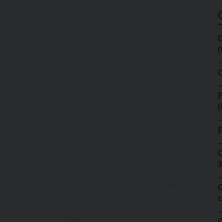
G
(
C
F
(
F
C
3
G
c
G