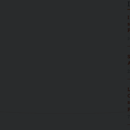
I
s
P
1
S
A
2
L
C
s
p
7