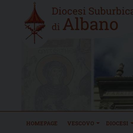
Skip
Home
to
new
content
HOMEPAGE
VESCOVO
DIOCESI