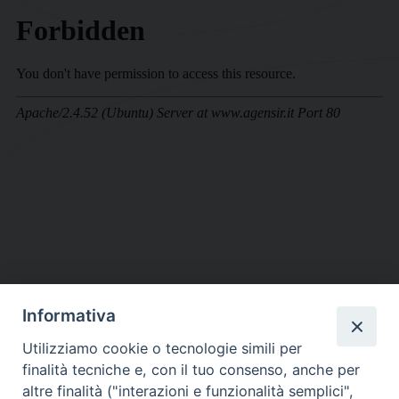
Informativa
DIOCESI SUBURBICARIA DI ALBANO
Utilizziamo cookie o tecnologie simili per
Contatti:
Tel.: 06.93268401 - Fax.: 06.9323844
finalità tecniche e, con il tuo consenso, anche per
E-mail:
curia@diocesidialbano.it
altre finalità ("interazioni e funzionalità semplici",