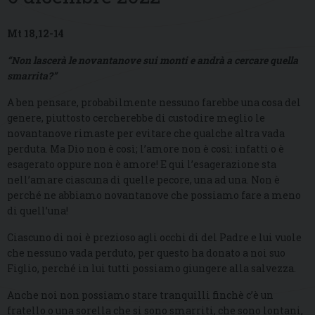
Mt 18,12-14
“Non lascerà le novantanove sui monti e andrà a cercare quella
smarrita?”
A ben pensare, probabilmente nessuno farebbe una cosa del
genere, piuttosto cercherebbe di custodire meglio le
novantanove rimaste per evitare che qualche altra vada
perduta. Ma Dio non è così; l’amore non è così: infatti o è
esagerato oppure non è amore! E qui l’esagerazione sta
nell’amare ciascuna di quelle pecore, una ad una. Non è
perché ne abbiamo novantanove che possiamo fare a meno
di quell’una!
Ciascuno di noi è prezioso agli occhi di del Padre e lui vuole
che nessuno vada perduto, per questo ha donato a noi suo
Figlio, perché in lui tutti possiamo giungere alla salvezza.
Anche noi non possiamo stare tranquilli finchè c’è un
fratello o una sorella che si sono smarriti, che sono lontani,