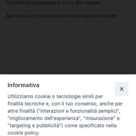
Informativa
DIOCESI SUBURBICARIA DI ALBANO
Utilizziamo cookie o tecnologie simili per
Contatti:
Tel.: 06.93268401 - Fax.: 06.9323844
finalità tecniche e, con il tuo consenso, anche per
E-mail:
curia@diocesidialbano.it
altre finalità ("interazioni e funzionalità semplici",
"miglioramento dell'esperienza", "misurazione" e
Orari:
dal Lunedì al Venerdì Ore: 9:00 - 13:00
"targeting e pubblicità") come specificato nella
cookie policy.
Orario ufficio Matrimoni: