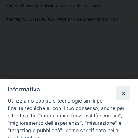
Informativa
DIOCESI SUBURBICARIA DI ALBANO
Utilizziamo cookie o tecnologie simili per
Contatti:
Tel.: 06.93268401 - Fax.: 06.9323844
finalità tecniche e, con il tuo consenso, anche per
E-mail:
curia@diocesidialbano.it
altre finalità ("interazioni e funzionalità semplici",
"miglioramento dell'esperienza", "misurazione" e
Orari:
dal Lunedì al Venerdì Ore: 9:00 - 13:00
"targeting e pubblicità") come specificato nella
cookie policy.