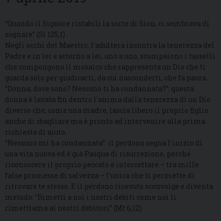
“Quando il Signore ristabilì la sorte di Sion, ci sembrava di
sognare” (Sl 125,1) .
Negli occhi del Maestro, l’adultera incontra la tenerezza del
Padre e in lei e attorno a lei, uno a uno, scompaiono i tasselli
che compongono il mosaico che rappresenta un Dio che ti
guarda solo per giudicarti, da cui nasconderti, che fa paura…
“Donna, dove sono? Nessuno ti ha condannata?”: questa
donna è lavata fin dentro l’anima dalla tenerezza di un Dio
diverso che, come una madre, lascia libero il proprio figlio
anche di sbagliare ma è pronto ad intervenire alla prima
richiesta di aiuto.
“Nessuno mi ha condannata”: il perdono segna l’inizio di
una vita nuova ed è già Pasqua di risurrezione, perché
riconoscere il proprio peccato è intercettare – tra mille
false promesse di salvezza – l’unica che ti permette di
ritrovare te stesso. E il perdono ricevuto sconvolge e diventa
metodo: “Rimetti a noi i nostri debiti come noi li
rimettiamo ai nostri debitori” (Mt 6,12).