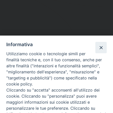
Informativa
DIOCESI SUBURBICARIA DI ALBANO
Utilizziamo cookie o tecnologie simili per
Contatti:
Tel.: 06.93268401 - Fax.: 06.9323844
finalità tecniche e, con il tuo consenso, anche per
E-mail:
curia@diocesidialbano.it
altre finalità ("interazioni e funzionalità semplici",
"miglioramento dell'esperienza", "misurazione" e
Orari:
dal Lunedì al Venerdì Ore: 9:00 - 13:00
"targeting e pubblicità") come specificato nella
cookie policy.
Orario ufficio Matrimoni:
Cliccando su "accetta" acconsenti all'utilizzo dei
Lunedì, Mercoledì e Venerdì, Ore 9:30 - 12:30
cookie. Cliccando su "personalizza" puoi avere
maggiori informazioni sui cookie utilizzati e
personalizzare le tue preferenze. Cliccando su