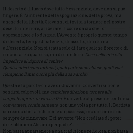
Il deserto è il luogo dove tutto è essenziale, dove non si può
fingere. È l’ambiente della spogliazione, della prova, ma
anche della libertà. Giovanni ci invita a tornare nel nostro
deserto interiore, a liberare il cuore da ciò che lo
appesantisce e lo distrae. L’Avvento è proprio questo: tempo
di deserto, tempo di silenzio, di ascolto, di ritorno
all’essenziale. Non si tratta solo di fare qualche fioretto o di
rinunciare a qualcosa, ma di chiedersi:
Cosa nella mia vita
impedisce al Signore di venire?
Quali sentieri sono tortuosi, quali porte sono chiuse, quali voci
riempiono il mio cuore più della sua Parola?
Questa è la parola-chiave di Giovanni. Convertirsi non è
sentirsi colpevoli, ma
cambiare direzione
,
tornare alla
sorgente
,
aprire un varco a Dio
. È un verbo al presente continuo:
convertitevi, continuamente
, non una volta per tutte. Il Battista
ci ricorda che la fede non è un possesso, ma un cammino
sempre da rinnovare. E ci avverte: “Non crediate di poter
dire: abbiamo Abramo per padre”.
Non basta appartenere a una tradizione religiosa, non basta