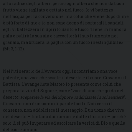
alla radice degli alberi; perciò ogni albero che non dà buon
frutto viene tagliato e gettato nel fuoco. Io vi battezzo
nell’acqua per la conversione; ma colui che viene dopo di me
è più forte di me e io non sono degno di portargli i sandali;
egli vi battezzerà in Spirito Santo e fuoco. Tiene in mano la
pala e pulirà la sua aia e raccoglierà il suo frumento nel
granaio, ma brucerà la paglia con un fuoco inestinguibile»
(Mt 3, 1-12).
Nell’itinerario dell’Avvento oggi incontriamo una voce
potente, una voce che scuote il deserto e il cuore: Giovanni il
Battista. L’evangelista Matteo lo presenta come colui che
prepara la via del Signore, come “voce di uno che grida nel
deserto:
Preparate la via del Signore, raddrizzate i suoi sentieri!
”.
Giovanni non è un uomo di parole facili. Non cerca il
consenso, non addolcisce il messaggio. È un uomo che vive
nel deserto — lontano dai rumori e dalle illusioni — perché
solo lì si può imparare ad ascoltare la verità di Dio e quella
del cuore umano.