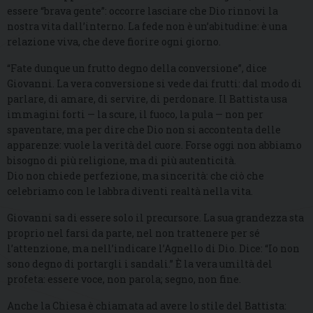
essere “brava gente”: occorre lasciare che Dio rinnovi la
nostra vita dall’interno. La fede non è un’abitudine: è una
relazione viva, che deve fiorire ogni giorno.
“Fate dunque un frutto degno della conversione”, dice
Giovanni. La vera conversione si vede dai frutti: dal modo di
parlare, di amare, di servire, di perdonare. Il Battista usa
immagini forti — la scure, il fuoco, la pula — non per
spaventare, ma per dire che Dio non si accontenta delle
apparenze: vuole la verità del cuore. Forse oggi non abbiamo
bisogno di più religione, ma di più autenticità.
Dio non chiede perfezione, ma sincerità: che ciò che
celebriamo con le labbra diventi realtà nella vita.
Giovanni sa di essere solo il precursore. La sua grandezza sta
proprio nel farsi da parte, nel non trattenere per sé
l’attenzione, ma nell’indicare l’Agnello di Dio. Dice: “Io non
sono degno di portargli i sandali.” È la vera umiltà del
profeta: essere voce, non parola; segno, non fine.
Anche la Chiesa è chiamata ad avere lo stile del Battista: