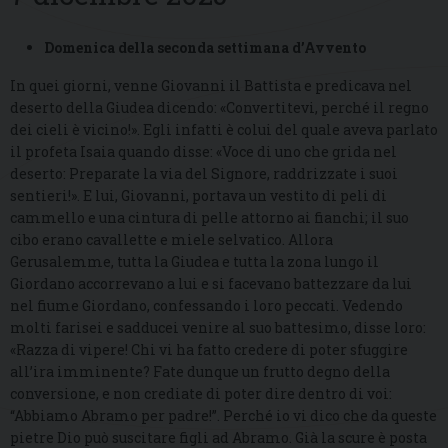
Domenica della seconda settimana d’Avvento
In quei giorni, venne Giovanni il Battista e predicava nel
deserto della Giudea dicendo: «Convertitevi, perché il regno
dei cieli è vicino!». Egli infatti è colui del quale aveva parlato
il profeta Isaia quando disse: «Voce di uno che grida nel
deserto: Preparate la via del Signore, raddrizzate i suoi
sentieri!». E lui, Giovanni, portava un vestito di peli di
cammello e una cintura di pelle attorno ai fianchi; il suo
cibo erano cavallette e miele selvatico. Allora
Gerusalemme, tutta la Giudea e tutta la zona lungo il
Giordano accorrevano a lui e si facevano battezzare da lui
nel fiume Giordano, confessando i loro peccati. Vedendo
molti farisei e sadducei venire al suo battesimo, disse loro:
«Razza di vipere! Chi vi ha fatto credere di poter sfuggire
all’ira imminente? Fate dunque un frutto degno della
conversione, e non crediate di poter dire dentro di voi:
“Abbiamo Abramo per padre!”. Perché io vi dico che da queste
pietre Dio può suscitare figli ad Abramo. Già la scure è posta