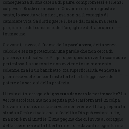
conseguenza di una catena di paure, compromessi e silenzi
colpevoli.
Erode
riconosce in Giovanni un uomo giusto e
santo, lo ascolta volentieri, ma non ha il coraggio di
cambiare vita. Sa distinguere il bene dal male, ma resta
prigioniero del consenso, dell’orgoglio e della propria
immagine.
Giovanni, invece, è l’uomo della
parola vera
,
detta senza
calcolo e senza protezioni: una parola che non cerca di
piacere, ma di salvare. Proprio per questo diventa scomoda e
pericolosa. La sua morte non avviene in un momento
solenne, ma in un banchetto, tra superficialità, vendetta e
promesse vuote: un contrasto forte tra la leggerezza del
potere e la serietà della profezia.
Il testo ci interroga:
chi governa davvero le nostre scelte?
La
verità ascoltata ma non seguita può trasformarsi in colpa.
Giovanni muore, ma la sua voce non viene zittita: prepara la
strada a Gesù e rivela che la fedeltà a Dio può costare tutto,
ma non è mai inutile. È una pagina che ci invita al coraggio
della coerenza e alla libertà interiore davanti a ogni forma