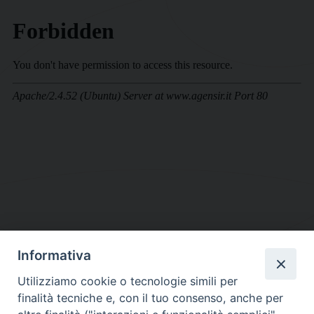
Informativa
DIOCESI SUBURBICARIA DI ALBANO
Utilizziamo cookie o tecnologie simili per
Contatti:
Tel.: 06.93268401 - Fax.: 06.9323844
finalità tecniche e, con il tuo consenso, anche per
E-mail:
curia@diocesidialbano.it