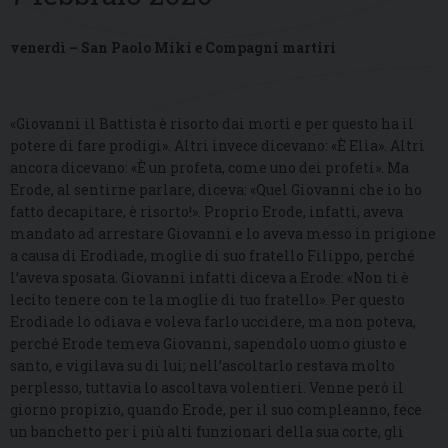
venerdì – San Paolo Miki e Compagni martiri
«Giovanni il Battista è risorto dai morti e per questo ha il
potere di fare prodigi». Altri invece dicevano: «È Elìa». Altri
ancora dicevano: «È un profeta, come uno dei profeti». Ma
Erode, al sentirne parlare, diceva: «Quel Giovanni che io ho
fatto decapitare, è risorto!». Proprio Erode, infatti, aveva
mandato ad arrestare Giovanni e lo aveva messo in prigione
a causa di Erodìade, moglie di suo fratello Filippo, perché
l’aveva sposata. Giovanni infatti diceva a Erode: «Non ti è
lecito tenere con te la moglie di tuo fratello». Per questo
Erodìade lo odiava e voleva farlo uccidere, ma non poteva,
perché Erode temeva Giovanni, sapendolo uomo giusto e
santo, e vigilava su di lui; nell’ascoltarlo restava molto
perplesso, tuttavia lo ascoltava volentieri. Venne però il
giorno propizio, quando Erode, per il suo compleanno, fece
un banchetto per i più alti funzionari della sua corte, gli