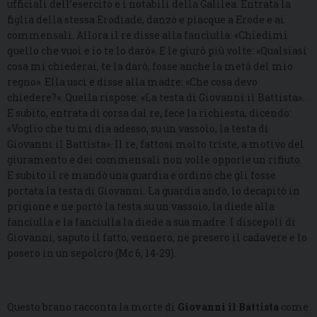
ufficiali dell’esercito e i notabili della Galilea. Entrata la
figlia della stessa Erodìade, danzò e piacque a Erode e ai
commensali. Allora il re disse alla fanciulla: «Chiedimi
quello che vuoi e io te lo darò». E le giurò più volte: «Qualsiasi
cosa mi chiederai, te la darò, fosse anche la metà del mio
regno». Ella uscì e disse alla madre: «Che cosa devo
chiedere?». Quella rispose: «La testa di Giovanni il Battista».
E subito, entrata di corsa dal re, fece la richiesta, dicendo:
«Voglio che tu mi dia adesso, su un vassoio, la testa di
Giovanni il Battista». Il re, fattosi molto triste, a motivo del
giuramento e dei commensali non volle opporle un rifiuto.
E subito il re mandò una guardia e ordinò che gli fosse
portata la testa di Giovanni. La guardia andò, lo decapitò in
prigione e ne portò la testa su un vassoio, la diede alla
fanciulla e la fanciulla la diede a sua madre. I discepoli di
Giovanni, saputo il fatto, vennero, ne presero il cadavere e lo
posero in un sepolcro (Mc 6, 14-29).
Questo brano racconta la morte di
Giovanni il Battista
come