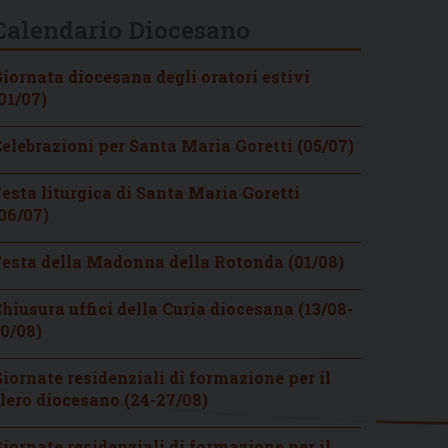
Calendario Diocesano
iornata diocesana degli oratori estivi
01/07)
elebrazioni per Santa Maria Goretti (05/07)
esta liturgica di Santa Maria Goretti
06/07)
esta della Madonna della Rotonda (01/08)
hiusura uffici della Curia diocesana (13/08-
0/08)
iornate residenziali di formazione per il
lero diocesano (24-27/08)
iornate residenziali di formazione per il