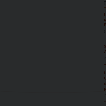
I
s
P
1
S
A
2
L
C
s
p
7