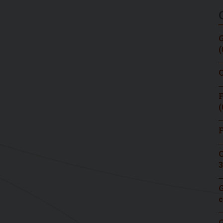
G
(
C
F
(
F
C
3
G
c
G