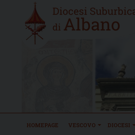
Skip
Home
to
new
content
HOMEPAGE
VESCOVO
DIOCESI