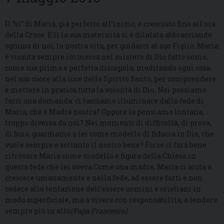
Il “sì” di Maria, già perfetto all’inizio, è cresciuto fino all’ora
della Croce. E lì la sua maternità si è dilatata abbracciando
ognuno di noi, la nostra vita, per guidarci al suo Figlio. Maria
è vissuta sempre immersa nel mistero di Dio fatto uomo,
come sua prima e perfetta discepola, meditando ogni cosa
nel suo cuore alla luce dello Spirito Santo, per comprendere
e mettere in pratica tutta la volontà di Dio. Noi possiamo
farci una domanda: ci lasciamo illuminare dalla fede di
Maria, che è Madre nostra? Oppure la pensiamo lontana,
troppo diversa da noi? Nei momenti di difficoltà, di prova,
di buio, guardiamo a lei come modello di fiducia in Dio, che
vuole sempre e soltanto il nostro bene? Forse ci farà bene
ritrovare Maria come modello e figura della Chiesa in
questa fede che lei aveva.Come una madre, Maria ci aiuta a
crescere umanamente e nella fede, ad essere forti e non
cedere alla tentazione dell’essere uomini e cristiani in
modo superficiale, ma a vivere con responsabilità, a tendere
sempre più in alto
(Papa Francesco)
.