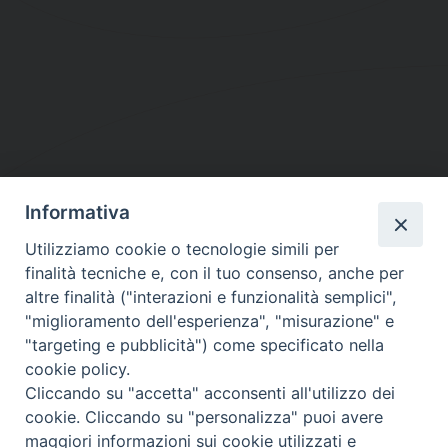
Informativa
DIOCESI SUBURBICARIA DI ALBANO
Utilizziamo cookie o tecnologie simili per
Contatti:
Tel.: 06.93268401 - Fax.: 06.9323844
finalità tecniche e, con il tuo consenso, anche per
E-mail:
curia@diocesidialbano.it
altre finalità ("interazioni e funzionalità semplici",
"miglioramento dell'esperienza", "misurazione" e
Orari:
dal Lunedì al Venerdì Ore: 9:00 - 13:00
"targeting e pubblicità") come specificato nella
cookie policy.
Orario ufficio Matrimoni:
Cliccando su "accetta" acconsenti all'utilizzo dei
Lunedì, Mercoledì e Venerdì, Ore 9:30 - 12:30
cookie. Cliccando su "personalizza" puoi avere
maggiori informazioni sui cookie utilizzati e