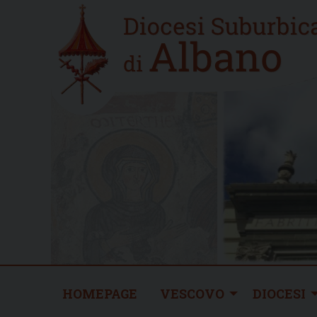
Skip
Home
to
new
content
HOMEPAGE
VESCOVO
DIOCESI