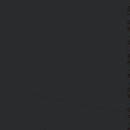
G
(
C
F
(
F
C
3
G
c
G