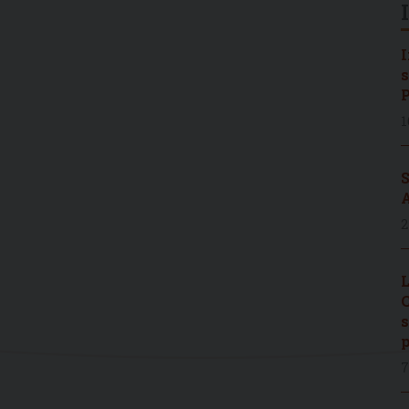
I
s
P
1
S
A
2
L
C
s
p
7