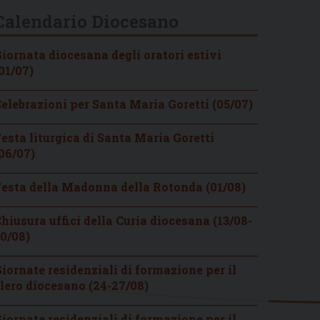
Calendario Diocesano
iornata diocesana degli oratori estivi
01/07)
elebrazioni per Santa Maria Goretti (05/07)
esta liturgica di Santa Maria Goretti
06/07)
esta della Madonna della Rotonda (01/08)
hiusura uffici della Curia diocesana (13/08-
0/08)
iornate residenziali di formazione per il
lero diocesano (24-27/08)
iornate residenziali di formazione per il