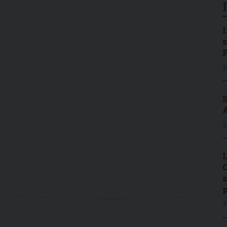
I
s
P
1
S
A
2
L
C
s
p
7