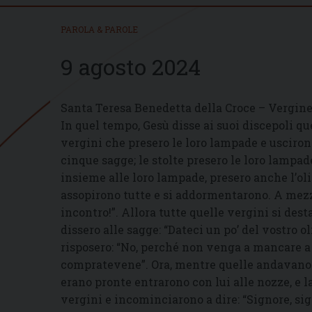
PAROLA & PAROLE
9 agosto 2024
Santa Teresa Benedetta della Croce – Vergine
In quel tempo, Gesù disse ai suoi discepoli que
vergini che presero le loro lampade e uscirono
cinque sagge; le stolte presero le loro lampade
insieme alle loro lampade, presero anche l’olio
assopirono tutte e si addormentarono. A mezza
incontro!”. Allora tutte quelle vergini si des
dissero alle sagge: “Dateci un po’ del vostro 
risposero: “No, perché non venga a mancare a n
compratevene”. Ora, mentre quelle andavano a 
erano pronte entrarono con lui alle nozze, e l
vergini e incominciarono a dire: “Signore, signo