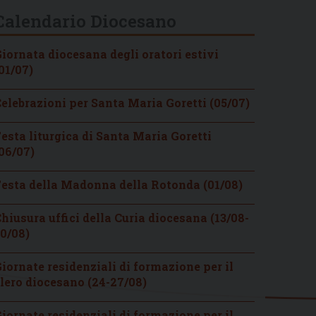
Calendario Diocesano
iornata diocesana degli oratori estivi
01/07)
elebrazioni per Santa Maria Goretti (05/07)
esta liturgica di Santa Maria Goretti
06/07)
esta della Madonna della Rotonda (01/08)
hiusura uffici della Curia diocesana (13/08-
0/08)
iornate residenziali di formazione per il
lero diocesano (24-27/08)
iornate residenziali di formazione per il