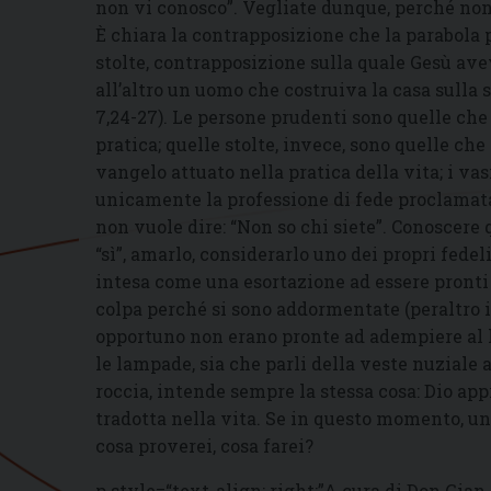
non vi conosco”. Vegliate dunque, perché non sa
È chiara la contrapposizione che la parabola p
stolte, contrapposizione sulla quale Gesù ave
all’altro un uomo che costruiva la casa sulla 
7,24-27). Le persone prudenti sono quelle che
pratica; quelle stolte, invece, sono quelle che 
vangelo attuato nella pratica della vita; i va
unicamente la professione di fede proclamata
non vuole dire: “Non so chi siete”. Conoscere q
“sì”, amarlo, considerarlo uno dei propri fedel
intesa come una esortazione ad essere pronti 
colpa perché si sono addormentate (peraltro
opportuno non erano pronte ad adempiere al lor
le lampade, sia che parli della veste nuziale a
roccia, intende sempre la stessa cosa: Dio appr
tradotta nella vita. Se in questo momento, un
cosa proverei, cosa farei?
p style=“text-align: right;”A cura di Don Gian