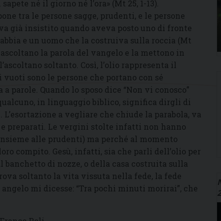
pete né il giorno né l’ora» (Mt 25, 1-13).
one tra le persone sagge, prudenti, e le persone
va già insistito quando aveva posto uno di fronte
sabbia e un uomo che la costruiva sulla roccia (Mt
 ascoltano la parola del vangelo e la mettono in
l’ascoltano soltanto. Così, l’olio rappresenta il
si vuoti sono le persone che portano con sé
 a parole. Quando lo sposo dice “Non vi conosco”
ualcuno, in linguaggio biblico, significa dirgli di
i. L’esortazione a vegliare che chiude la parabola, va
e preparati. Le vergini stolte infatti non hanno
 insieme alle prudenti) ma perché al momento
o compito. Gesù, infatti, sia che parli dell’olio per
l banchetto di nozze, o della casa costruita sulla
ova soltanto la vita vissuta nella fede, la fede
N
 angelo mi dicesse: “Tra pochi minuti morirai”, che
 Franco Poli