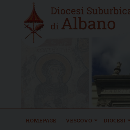
Skip
Home
to
new
content
HOMEPAGE
VESCOVO
DIOCESI