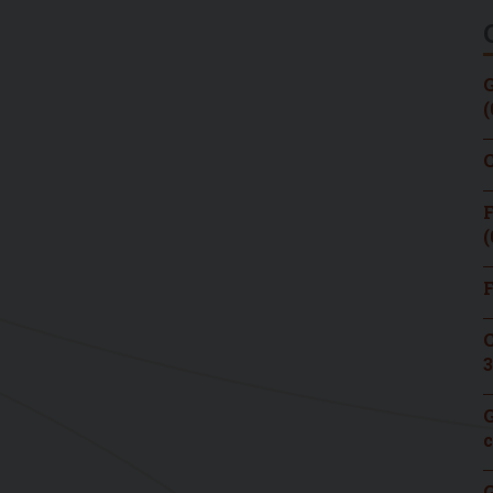
G
(
C
F
(
F
C
3
G
c
G