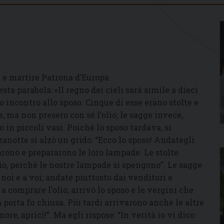
 e martire Patrona d’Europa
sta parabola: «Il regno dei cieli sarà simile a dieci
 incontro allo sposo. Cinque di esse erano stolte e
, ma non presero con sé l’olio; le sagge invece,
 in piccoli vasi. Poiché lo sposo tardava, si
notte si alzò un grido: “Ecco lo sposo! Andategli
tarono e prepararono le loro lampade. Le stolte
olio, perché le nostre lampade si spengono”. Le sagge
oi e a voi; andate piuttosto dai venditori e
comprare l’olio, arrivò lo sposo e le vergini che
a porta fu chiusa. Più tardi arrivarono anche le altre
re, aprici!”. Ma egli rispose: “In verità io vi dico: