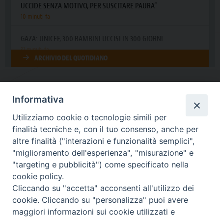
Informativa
DIOCESI SUBURBICARIA DI ALBANO
Utilizziamo cookie o tecnologie simili per
Contatti:
Tel.: 06.93268401 - Fax.: 06.9323844
finalità tecniche e, con il tuo consenso, anche per
E-mail:
curia@diocesidialbano.it
altre finalità ("interazioni e funzionalità semplici",
"miglioramento dell'esperienza", "misurazione" e
Orari:
dal Lunedì al Venerdì Ore: 9:00 - 13:00
"targeting e pubblicità") come specificato nella
cookie policy.
Orario ufficio Matrimoni:
Cliccando su "accetta" acconsenti all'utilizzo dei
Lunedì, Mercoledì e Venerdì, Ore 9:30 - 12:30
cookie. Cliccando su "personalizza" puoi avere
maggiori informazioni sui cookie utilizzati e