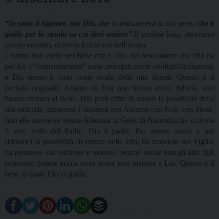
“Io sono il Signore, tuo Dio, che
ti insegno per il tuo bene
, che ti
guido per la strada su cui devi andare”.
Il profeta Isaia, attraverso
questo versetto, ci rivela il dramma dell’uomo.
L’uomo non crede nel Bene che è Dio, nel bene/amore che Dio ha
per lui. I “comandamenti” sono percepiti come obblighi/limitazioni,
e Dio stesso è visto come rivale della mia libertà. Questo è il
peccato originale: Adamo ed Eva non hanno avuto fiducia, non
hanno creduto al Bene. Dio però offre di nuovo la possibilità della
sua amicizia, attraverso l’alleanza con Abramo con Noè, con Mosè,
fino alla nuova ed eterna Alleanza in Gesù di Nazareth,che si rivela
il vero volto del Padre. Dio è padre. Per amore nostro e per
ridonarci la possibilità di entrare nella
Vita
, ha mandato suo Figlio,
ha permesso che soffrisse e morisse, perché anche tutti gli altri figli
potessero godere
della gioia senza fine
insieme a Lui. Questo è il
bene al quale Dio ci guida.